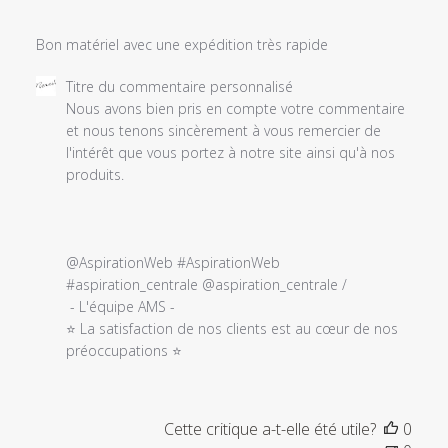
Bon matériel avec une expédition très rapide
Commentaires
Titre du commentaire personnalisé
du
Nous avons bien pris en compte votre commentaire 
propriétaire
et nous tenons sincèrement à vous remercier de 
du
l'intérêt que vous portez à notre site ainsi qu'à nos 
magasin
produits. 

sur
l'examen
par
Titre
@AspirationWeb #AspirationWeb 
du
#aspiration_centrale @aspiration_centrale / 

commentaire
 - L'équipe AMS -

personnalisé
⭐ La satisfaction de nos clients est au cœur de nos 
le
préoccupations ⭐
Tue
Apr
05
Cette critique a-t-elle été utile?
0
2022