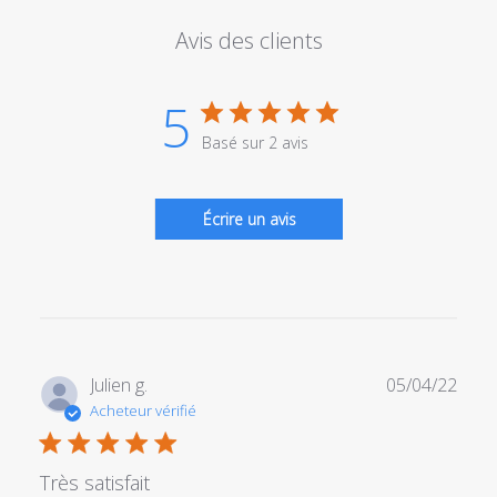
Avis des clients
5
Basé sur 2 avis
Écrire un avis
Date
Julien g.
05/04/22
de
Acheteur vérifié
publi
Très satisfait