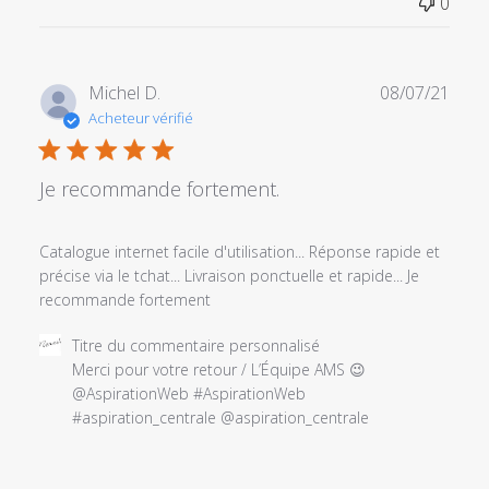
0
Date
Michel D.
08/07/21
de
Acheteur vérifié
publi
Je recommande fortement.
Catalogue internet facile d'utilisation... Réponse rapide et
précise via le tchat... Livraison ponctuelle et rapide... Je
recommande fortement
Commentaires
Titre du commentaire personnalisé
du
Merci pour votre retour / L’Équipe AMS 😉

propriétaire
@AspirationWeb #AspirationWeb

du
#aspiration_centrale @aspiration_centrale
magasin
sur
l'examen