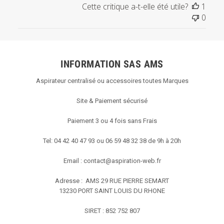
Cette critique a-t-elle été utile?
1
par
0
Titre
du
commentaire
personnalisé
INFORMATION SAS AMS
le
Thu
Aspirateur centralisé ou accessoires toutes Marques
Jul
08
Site & Paiement sécurisé
2021
Paiement 3 ou 4 fois sans Frais
Tel: 04 42 40 47 93 ou 06 59 48 32 38 de 9h à 20h
Email :
contact@aspiration-web.fr
Adresse : AMS
29 RUE PIERRE SEMART
13230 PORT SAINT LOUIS DU RHONE
SIRET : 852 752 807