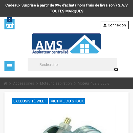
Cadeaux Surprise à partir de 99€ d'achat ( hors frais de livraison ) S.A.V
TOUTES MARQUES
0
person
Connexion
view_headline
search
chevron_right
chevron_right
chevron_right
Accessoires
Moteur d'aspiration
Moteur 462.3.560-8
EXCLUSIVITÉ WEB !
VICTIME DU STOCK