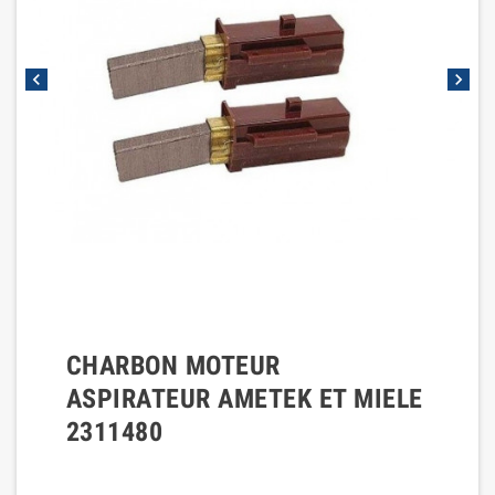
chevron_left
chevron_right
CHARBON MOTEUR
ASPIRATEUR AMETEK ET MIELE
2311480