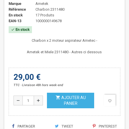
Marque
Ametek
Référence
Charbon 2311480
En stock
17 Produits
EAN-13
1000000149678
En stock
check
Charbon x 2 moteur aspirateur Ametec -
Ametek et Miele 2311480 - Autres ci dessous
29,00 €
TTC
Livraison 48h hors week-end
shopping_cart
AJOUTER AU
remove
add
favorite_border
PANIER
PARTAGER
TWEET
PINTEREST