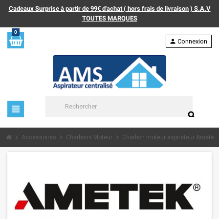
Cadeaux Surprise à partir de 99€ d'achat ( hors frais de livraison ) S.A.V
TOUTES MARQUES
0
person
Connexion
view_headline
search
chevron_right
chevron_right
chevron_right
Accessoires
Charbons Moteur
Charbon moteur aspirateur Ametek 