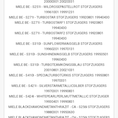
20000301 20020331
MIELE BE - S251I - WILDROSEPASTELLROT STOFZUIGERS
19961001 19991231
MIELE BE - S271I - TURBOSTAR STOFZUIGERS 19920801 19940430
MIELE BE - S271I - TURBOSTARF1 STOFZUIGERS 19920801
19940430
MIELE BE - S271I - TURBOSTARF2 STOFZUIGERS 19920801
19940430
MIELE BE - S310I - SUNFLOWERMAISGELB STOFZUIGERS
19960201 19970131
MIELE BE - S310I - SUNSHINEMAISGELB STOFZUIGERS 19950501
19960430
MIELE BE - S310I - TURBOTEAMKÖNIGSBLAU STOFZUIGERS
20010801 20021031
MIELE BE - S410I - SPECIALTURBOTÜRKIS STOFZUIGERS 19950801
19970331
MIELE BE - S421I - SILVERSTARMETALLICSILBER STOFZUIGERS
19970301 19990831
MIELE BE - S424I - WHITEPEARLPERLMUTTMETALLIC STOFZUIGER
19930401 19990831
MIELE BLACKDIAMONDMETANTHRAZIT - CA - S256I STOFZUIGERS
19880301 19950630
MIELE BLACKDIAMONDMETANTHRAZIT - CH - S256I STOFZUIGERS