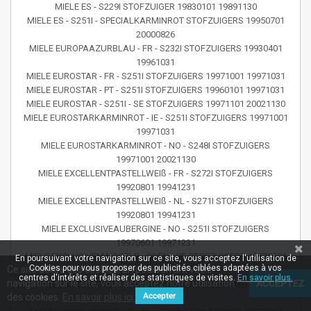
MIELE ES - S229I STOFZUIGER 19830101 19891130
MIELE ES - S251I - SPECIALKARMINROT STOFZUIGERS 19950701
20000826
MIELE EUROPAAZURBLAU - FR - S232I STOFZUIGERS 19930401
19961031
MIELE EUROSTAR - FR - S251I STOFZUIGERS 19971001 19971031
MIELE EUROSTAR - PT - S251I STOFZUIGERS 19960101 19971031
MIELE EUROSTAR - S251I - SE STOFZUIGERS 19971101 20021130
MIELE EUROSTARKARMINROT - IE - S251I STOFZUIGERS 19971001
19971031
MIELE EUROSTARKARMINROT - NO - S248I STOFZUIGERS
19971001 20021130
MIELE EXCELLENTPASTELLWEIß - FR - S272I STOFZUIGERS
19920801 19941231
MIELE EXCELLENTPASTELLWEIß - NL - S271I STOFZUIGERS
19920801 19941231
MIELE EXCLUSIVEAUBERGINE - NO - S251I STOFZUIGERS
19970601 19971231
MIELE EXCLUSIVEMAISGELB - S251I - SE STOFZUIGERS 19970601
En poursuivant votre navigation sur ce site, vous acceptez l'utilisation de
Cookies pour vous proposer des publicités ciblées adaptées à vos
Ce site utilise des cookies. En poursuivant votre
19971231
centres d'intérêts et réaliser des statistiques de visites.
En savoir plus.
navigation sur le site, vous acceptez notre utilisation
ACCEPTEZ
MIELE EXCLUSIVESE - NO - S251I STOFZUIGERS 19970601
Accepter
des cookies.
En savoir plus ici.
19971231