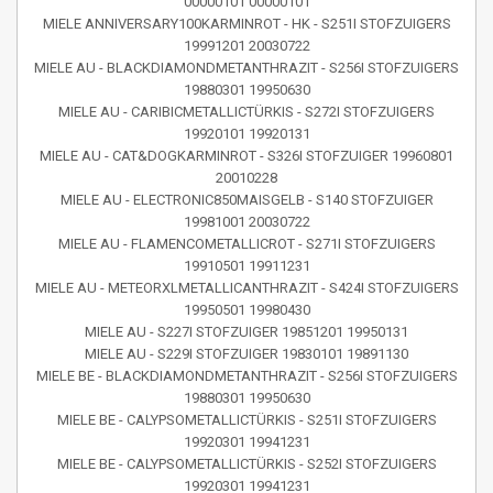
00000101 00000101
MIELE ANNIVERSARY100KARMINROT - HK - S251I STOFZUIGERS
19991201 20030722
MIELE AU - BLACKDIAMONDMETANTHRAZIT - S256I STOFZUIGERS
19880301 19950630
MIELE AU - CARIBICMETALLICTÜRKIS - S272I STOFZUIGERS
19920101 19920131
MIELE AU - CAT&DOGKARMINROT - S326I STOFZUIGER 19960801
20010228
MIELE AU - ELECTRONIC850MAISGELB - S140 STOFZUIGER
19981001 20030722
MIELE AU - FLAMENCOMETALLICROT - S271I STOFZUIGERS
19910501 19911231
MIELE AU - METEORXLMETALLICANTHRAZIT - S424I STOFZUIGERS
19950501 19980430
MIELE AU - S227I STOFZUIGER 19851201 19950131
MIELE AU - S229I STOFZUIGER 19830101 19891130
MIELE BE - BLACKDIAMONDMETANTHRAZIT - S256I STOFZUIGERS
19880301 19950630
MIELE BE - CALYPSOMETALLICTÜRKIS - S251I STOFZUIGERS
19920301 19941231
MIELE BE - CALYPSOMETALLICTÜRKIS - S252I STOFZUIGERS
19920301 19941231