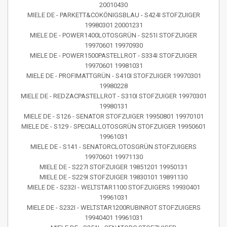
20010430
MIELE DE - PARKETT&COKÖNIGSBLAU - S424I STOFZUIGER
19980301 20001231
MIELE DE - POWER1400LOTOSGRÜN - S251I STOFZUIGER
19970601 19970930
MIELE DE - POWER1500PASTELLROT - S334I STOFZUIGER
19970601 19981031
MIELE DE - PROFIMATTGRÜN - S410I STOFZUIGER 19970301
19980228
MIELE DE - REDZACPASTELLROT - S310I STOFZUIGER 19970301
19980131
MIELE DE - S126 - SENATOR STOFZUIGER 19950801 19970101
MIELE DE - S129 - SPECIALLOTOSGRÜN STOFZUIGER 19950601
19961031
MIELE DE - S141 - SENATORCLOTOSGRÜN STOFZUIGERS
19970601 19971130
MIELE DE - S227I STOFZUIGER 19851201 19950131
MIELE DE - S229I STOFZUIGER 19830101 19891130
MIELE DE - S232I - WELTSTAR1100 STOFZUIGERS 19930401
19961031
MIELE DE - S232I - WELTSTAR1200RUBINROT STOFZUIGERS
19940401 19961031