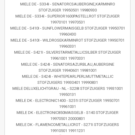
MIELE DE - S334I - SENATORCSAUBERGINE,KARMINRO
STOFZUIGER 19950501 19980930
MIELE DE - S334I - SUPERIOR1600PASTELLROT STOFZUIGER
19970101 19970531
MIELE DE - S410I - SUNFLOWERMAISGELB STOFZUIGER 19950701
19960430
MIELE DE - S410I - WILDROSEKARMINROT STOFZUIGER 19950701
19960331
MIELE DE - S421I - SILVERSTARMETALLICSILBER STOFZUIGER
19961001 19970331
MIELE DE - S424I - SENATORSAZURBLAU,AUBERGINE
STOFZUIGER 19940601 19981001
MIELE DE - S424I - WHITEPEARLPERLMUTTMETALLIC
STOFZUIGERS 19930401 19990831
MIELE DELUXELICHTGRAU - NL - S228I STOFZUIGERS 19931001
19950131
MIELE DK - ELECTRONIC1400 - S251I STOFZUIGER 19950701
19961031
MIELE DK - ELECTRONIC850MAISGELB - S140 STOFZUIGER
19970501 20000831
MIELE DK - FLAMENCOMETALLICROT - S271I STOFZUIGERS
19910501 19911231