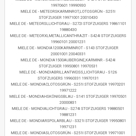
19970601 19990930
MIELE DE - METEORSKARMINROT,LOTOSGRÜN - S251I
STOFZUIGER 19971001 20010430
MIELE DE - METEORSLLICHTGRAU - S272I STOFZUIGERS 19861101
19880430
MIELE DE - METEORXLMETALLICANTHRAZIT - S424I STOFZUIGERS
19960101 20001231
MIELE DE - MONDIA1200KARMINROT - S143 STOFZUIGER
20001001 20040331
MIELE DE - MONDIA1500AUBERGINE,KARMINR - S424I
STOFZUIGER 19950801 19970531
MIELE DE - MONDIABRILLANTWEISS,LICHTGRAU - S126
STOFZUIGERS 19960331 19970131
MIELE DE - MONDIACLOTOSGRÜN - S251I STOFZUIGER 19970201
19971222
MIELE DE - MONDIAHSKÖNIGSBLAU - S141 STOFZUIGER 19970501
20000831
MIELE DE - MONDIALICHTGRAU - S274I STOFZUIGERS 19880501
19881231
MIELE DE - MONDIARSPOLARBLAU - S321I STOFZUIGER 19950801
19971231
MIELE DE - MONDIASLOTOSGRÜN - S251I STOFZUIGER 19971001