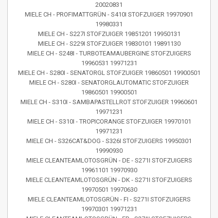
20020831
MIELE CH - PROFIMATTGRÜN - S410I STOFZUIGER 19970901
19980331
MIELE CH - S227I STOFZUIGER 19851201 19950131
MIELE CH - S229I STOFZUIGER 19830101 19891130
MIELE CH - S248I - TURBOTEAMAUBERGINE STOFZUIGERS
19960531 19971231
MIELE CH - S280I - SENATORGL STOFZUIGER 19860501 19900501
MIELE CH - S280I - SENATORGLAUTOMATIC STOFZUIGER
19860501 19900501
MIELE CH - S310I - SAMBAPASTELLROT STOFZUIGER 19960601
19971231
MIELE CH - S310I - TROPICORANGE STOFZUIGER 19970101
19971231
MIELE CH - S326CAT&DOG - S326I STOFZUIGERS 19950301
19990930
MIELE CLEANTEAMLOTOSGRÜN - DE - S271I STOFZUIGERS
19961101 19970930
MIELE CLEANTEAMLOTOSGRÜN - DK - S271I STOFZUIGERS
19970501 19970630
MIELE CLEANTEAMLOTOSGRÜN - FI - S271I STOFZUIGERS
19970301 19971231