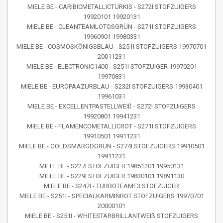
MIELE BE - CARIBICMETALLICTÜRKIS - S272I STOFZUIGERS
19920101 19920131
MIELE BE - CLEANTEAMLOTOSGRÜN - S271I STOFZUIGERS
19960901 19980331
MIELE BE - COSMOSKÖNIGSBLAU - S251I STOFZUIGERS 19970701
20011231
MIELE BE - ELECTRONIC1400 - S251I STOFZUIGER 19970201
19970831
MIELE BE - EUROPAAZURBLAU - S232I STOFZUIGERS 19930401
19961031
MIELE BE - EXCELLENTPASTELLWEIß - S272I STOFZUIGERS
19920801 19941231
MIELE BE - FLAMENCOMETALLICROT - S271I STOFZUIGERS
19910501 19911231
MIELE BE - GOLDSMARGDGRÜN - S274I STOFZUIGERS 19910501
19911231
MIELE BE - S227I STOFZUIGER 19851201 19950131
MIELE BE - S229I STOFZUIGER 19830101 19891130
MIELE BE - S247I - TURBOTEAMF3 STOFZUIGER
MIELE BE - S251I - SPECIALKARMINROT STOFZUIGERS 19970701
20000101
MIELE BE - S251I - WHITESTARBRILLANTWEIß STOFZUIGERS