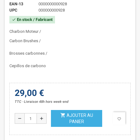
EAN-13
0000000000928
UPC
000000000928
En stock / Fabricant
check
Charbon Moteur /
Carbon Brushes /
Brosses carbonnes /
Cepillos de carbono
29,00 €
TTC
Livraison 48h hors week-end
shopping_cart
AJOUTER AU
remove
add
favorite_border
PANIER