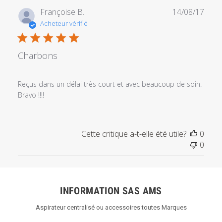
Date
Françoise B.
14/08/17
de
Acheteur vérifié
publi
Charbons
Reçus dans un délai très court et avec beaucoup de soin.
Bravo !!!!
Cette critique a-t-elle été utile?
0
0
INFORMATION SAS AMS
Aspirateur centralisé ou accessoires toutes Marques