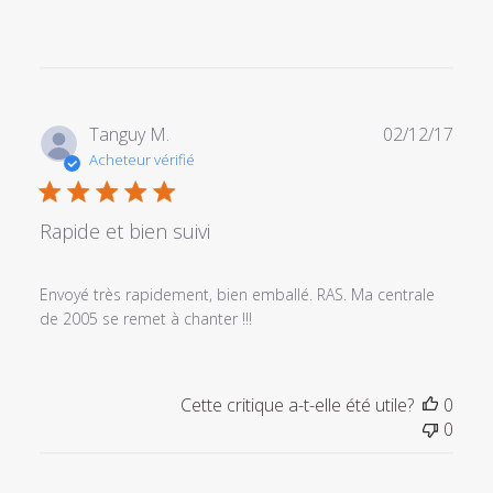
Date
Tanguy M.
02/12/17
de
Acheteur vérifié
publi
Rapide et bien suivi
Envoyé très rapidement, bien emballé. RAS. Ma centrale
de 2005 se remet à chanter !!!
Cette critique a-t-elle été utile?
0
0