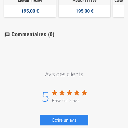
Moteur 116354
Moteur 117396
195,00 €
195,00 €
Commentaires
(0)
chat
Avis des clients
5
Basé sur 2 avis
Écrire un avis