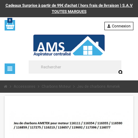
Cadeaux Surprise à partir de 99€ d'achat ( hors frais de livraison ) S.A.V
TOUTES MARQUES
0
person
Connexion
view_headline
search
chevron_right
chevron_right
chevron_right
Accessoires
Charbons Moteur
Jeu de charbons Ametek