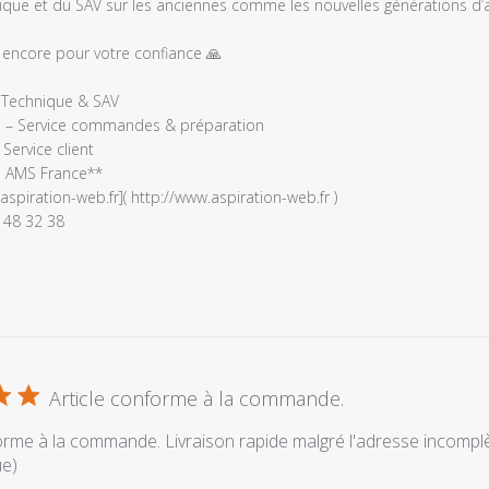
ique et du SAV sur les anciennes comme les nouvelles générations d’as
 encore pour votre confiance 🙏

e
é
– Technique & SAV

e – Service commandes & préparation

 Service client

 AMS France**

spiration-web.fr]( http://www.aspiration-web.fr )

 48 32 38
Article conforme à la commande.
orme à la commande. Livraison rapide malgré l'adresse incomplè
ue)