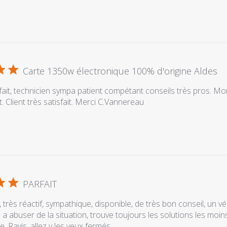
Carte 1350w électronique 100% d'origine Aldes
fait, technicien sympa patient compétant conseils très pros. Mon
. Client très satisfait. Merci C.Vannereau
PARFAIT
é, très réactif, sympathique, disponible, de très bon conseil, un v
a abuser de la situation, trouve toujours les solutions les moi
. Ravis, allez y les yeux fermés.