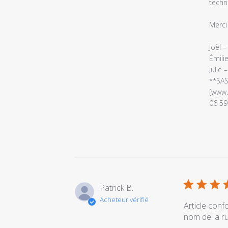
par
techn
Titre
du
Merci
commentair
personnalis
Joël 
le
Émili
Wed
Julie –
Jun
**SAS
24
[www.a
2026
06 59
Patrick B.
Acheteur vérifié
Article conf
nom de la r