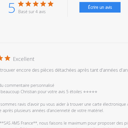
5
Écrire un avis
Basé sur 4 avis
Excellent
trouver encore des pièces détachées après tant d'années d'anc
es
 du commentaire personnalisé
 beaucoup Christian pour votre avis 5 étoiles ⭐⭐⭐⭐⭐

sommes ravis d’avoir pu vous aider à trouver une carte électronique 
après plusieurs années d’ancienneté de votre matériel.

**SAS AMS France**, nous faisons le maximum pour proposer des piè