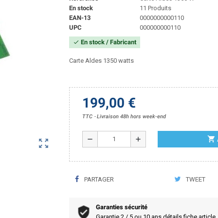
En stock
11 Produits
EAN-13
0000000000110
UPC
000000000110
En stock / Fabricant
check
Carte Aldes 1350 watts
199,00 €
TTC
Livraison 48h hors week-end
shopping_cart
remove
add
zoom_out_map
PARTAGER
TWEET
Garanties sécurité
Garantie 2 / 5 ou 10 ans détails fiche article