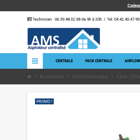
Cadeau
Technicien :
06.59.48.32.38
de 9h à 20h
/
Tel: 04.42.40.47.93
view_headline
CENTRALE
PACK CENTRALE
AIRFLOW
chevron_right
Accessoires
chevron_right
Carte Electronique
chevron_right
Carte 1350w
PROMO !