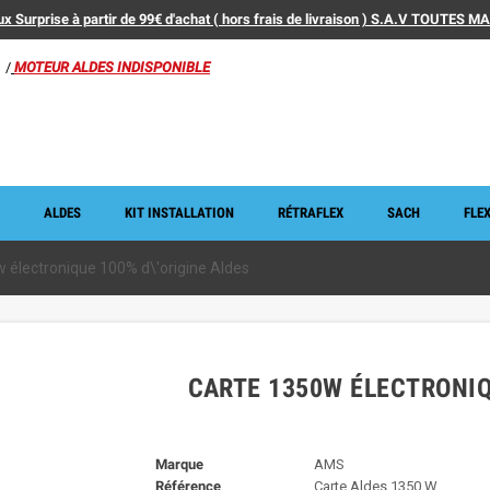
x Surprise à partir de 99€ d'achat ( hors frais de livraison ) S.A.V TOUTES 
/
MOTEUR ALDES INDISPONIBLE
ALDES
KIT INSTALLATION
RÉTRAFLEX
SACH
FLEX
 électronique 100% d\'origine Aldes
CARTE 1350W ÉLECTRONIQ
Marque
AMS
Référence
Carte Aldes 1350 W