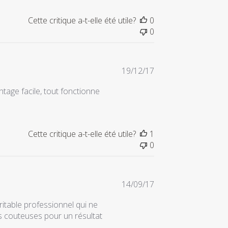
Cette critique a-t-elle été utile?
0
0
Date
19/12/17
de
tage facile, tout fonctionne
publication
Cette critique a-t-elle été utile?
1
0
Date
14/09/17
de
éritable professionnel qui ne
publication
ns couteuses pour un résultat