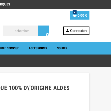
MARQUES
0
0,00 €
person
Connexion
search
IBLE / BROSSE
ACCESSOIRES
SOLDES
UE 100% D\'ORIGINE ALDES