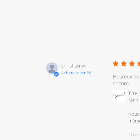
christian w.
Acheteur vérifié
Heureux de 
encore.
Commentair
Titre
du
Merci
propriétaire
du
Nous 
magasin
même 
sur
l'examen
Chez 