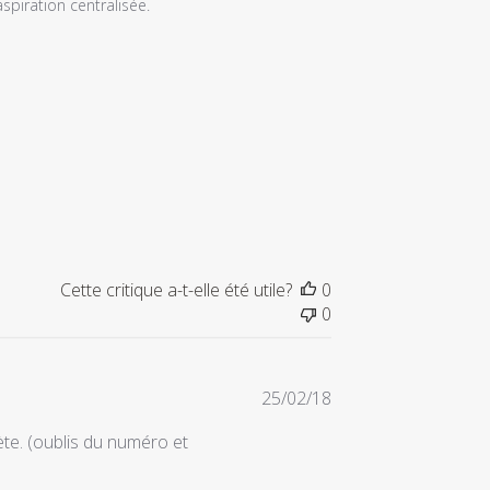
piration centralisée.

Cette critique a-t-elle été utile?
0
0
Date
25/02/18
de
te. (oublis du numéro et
publication