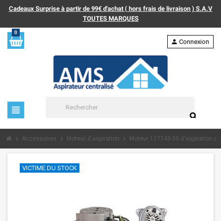
Cadeaux Surprise à partir de 99€ d'achat ( hors frais de livraison ) S.A.V
TOUTES MARQUES
0
person
Connexion
view_headline
search
chevron_right
chevron_right
chevron_right
Accessoires
Moteur d'aspiration
Moteur 117743-00 d'aspiration c
VICTIME DU STOCK