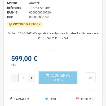
Marque
Ametek
Référence
117743 Ametek
EAN-13
0000000000720
UPC
000000000720
VICTIME DU STOCK
block
Moteur 117743-00 d'aspiration centralisée Ametek Lamb remplace
le 116743 et le 117741
599,00 €
TTC
shopping_cart
AJOUTER AU
remove
add
favorite_border
PANIER
PARTAGER
TWEET
PINTEREST