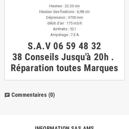
Hauteur : 22.20 cm
Hauteur des fixations : 6,98 cm
Dépression : 3700 mm
débit d'air : 175 m3/h
AirWatts : 521
Ampérage : 7.3 A
S.A.V
06 59 48 32
38
Conseils
Jusqu'à 20h
.
Réparation toutes Marques
Commentaires
(0)
chat
INFORMATION SAS AMS