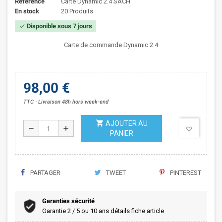
Référence
Carte Dynamic 2.4 SACH
En stock
20 Produits
Disponible sous 7 jours
check
Carte de commande Dynamic 2.4
98,00 €
TTC
Livraison 48h hors week-end
shopping_cart
AJOUTER AU
remove
add
favorite_border
PANIER
PARTAGER
TWEET
PINTEREST
Garanties sécurité
Garantie 2 / 5 ou 10 ans détails fiche article