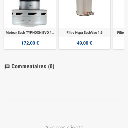
Moteur Sach TYPHOON EVO 160 LED et LCD
Filtre Hepa SachVac 1.6
Filtre
172,00 €
49,00 €
Commentaires
(0)
chat
Avis des clients