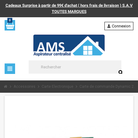
Cadeaux Surprise à partir de 99€ d'achat ( hors frais de livraison ) S.A.V
TOUTES MARQUES
0
person
Connexion
view_headline
search
chevron_right
chevron_right
chevron_right
Accessoires
Carte Electronique
Carte de commande Dynamic 2.4