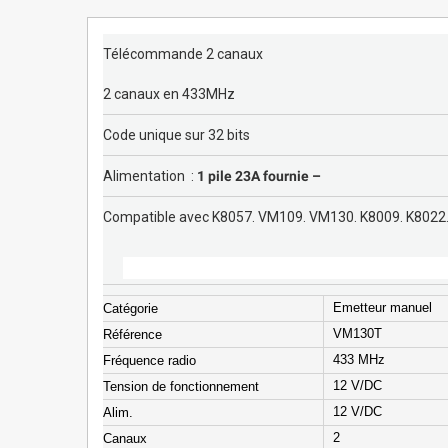
Télécommande 2 canaux
2 canaux en 433MHz
Code unique sur 32 bits
Alimentation :
1 pile 23A fournie –
Compatible avec K8057. VM109. VM130. K8009. K802
Emetteur manuel
Catégorie
VM130T
Référence
433 MHz
Fréquence radio
12 V/DC
Tension de fonctionnement
12 V/DC
Alim.
2
Canaux