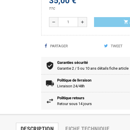
35,00 €
TTC
shopping_cart
remove
add
PARTAGER
TWEET
Garanties sécurité
Garantie 2 / 5 ou 10 ans détails fiche article
Politique de livraison
Livraison 24/48h
Politique retours
Retour sous 14 jours
DESCRIPTION
FICHE TECHNIQUE