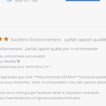
Basé sur 1 avis
Excellent fonctionnement. . parfait rapport qualité 
nctionnement. . parfait rapport qualité prix. A recommander
es
 du commentaire personnalisé
ur Michèle 👋

 beaucoup pour votre retour 5⭐ !

d’apprendre que votre **télécommande 433 MHz** fonctionne parfaitem
que vous recherchiez. Votre recommandation nous fait vraiment plaisir 
gnez aussi notre groupe Facebook dédié à l’aspiration centralisée :

tps://www.facebook.com/groups/aspirateurcentralise