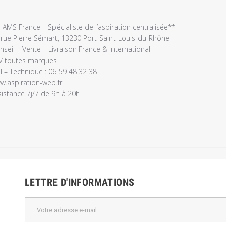
e
é
 AMS France – Spécialiste de l’aspiration centralisée**

 rue Pierre Sémart, 13230 Port-Saint-Louis-du-Rhône

seil – Vente – Livraison France & International

V toutes marques

l – Technique : 06 59 48 32 38

w.aspiration-web.fr
sistance 7j/7 de 9h à 20h
LETTRE D'INFORMATIONS