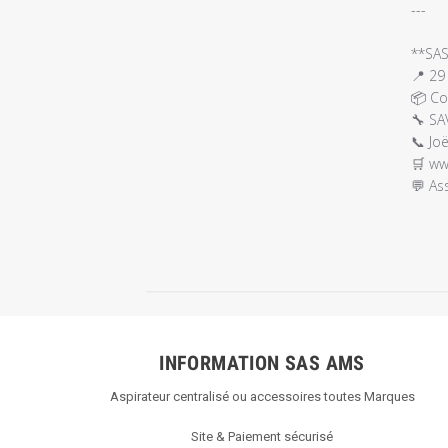
commentair
---

personnalis
le
**SAS
Sat
📍 29
Nov
📦 Con
29
🔧 SA
2025
📞 Joë
🛒 
ww
💬 As
INFORMATION SAS AMS
Aspirateur centralisé ou accessoires toutes Marques
Site & Paiement sécurisé