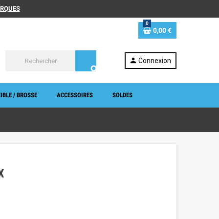
MARQUES
0
0,00 €
person
Connexion
search
IBLE / BROSSE
ACCESSOIRES
SOLDES
X