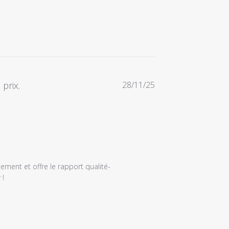
Date
prix.
28/11/25
de
publication
ent et offre le rapport qualité-
!
