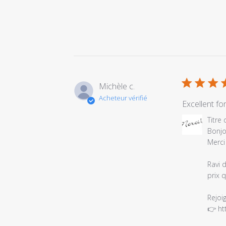
Michèle c.
Acheteur vérifié
Excellent fo
Commentair
Titre
du
Bonjo
propriétaire
Merci
du
magasin
Ravi 
sur
prix 
l'examen
par
Rejoi
Titre
👉 
ht
du