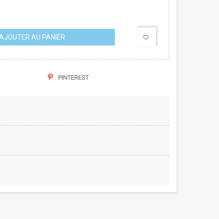
AJOUTER AU PANIER
favorite_border
PINTEREST