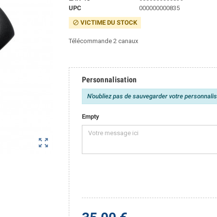
UPC
000000000835
VICTIME DU STOCK
block
Télécommande 2 canaux
Personnalisation
N'oubliez pas de sauvegarder votre personnalisa
Empty
zoom_out_map