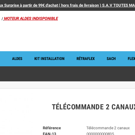
x Surprise à partir de 99€ d'achat ( hors frais de livraison ) S.A.V TOUTES 
/
MOTEUR ALDES INDISPONIBLE
ALDES
KIT INSTALLATION
RÉTRAFLEX
SACH
FLEX
TÉLÉCOMMANDE 2 CANAU
Référence
Télécommande 2 canaux
EAN-13
0000000000835