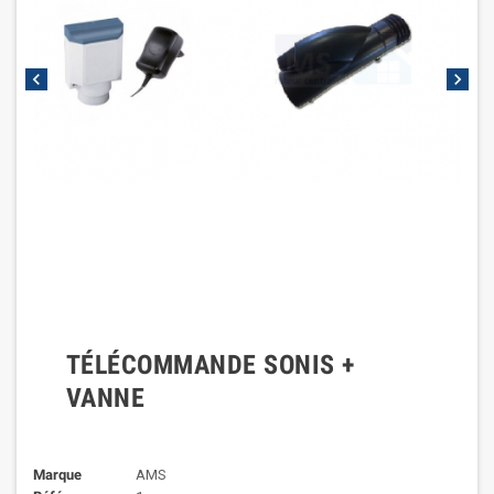
chevron_left
chevron_right
TÉLÉCOMMANDE SONIS +
VANNE
Marque
AMS