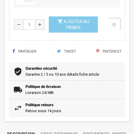
shopping_cart
AJOUTER AU
remove
add
favorite_border
PANIER
PARTAGER
TWEET
PINTEREST
Garanties sécurité
Garantie 2 / 5 ou 10 ans détails fiche article
Politique de livraison
Livraison 24/48h
Politique retours
Retour sous 14 jours