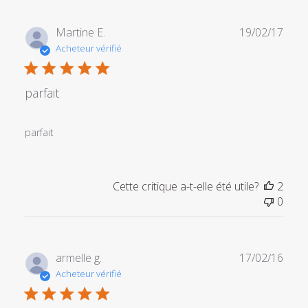
Date
Martine E.
19/02/17
de
Acheteur vérifié
publi
parfait
parfait
Cette critique a-t-elle été utile?
2
0
Date
armelle g.
17/02/16
de
Acheteur vérifié
publi