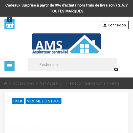
Cadeaux Surprise à partir de 99€ d'achat ( hors frais de livraison ) S.A.V
TOUTES MARQUES
0
person
Connexion
view_headline
search
chevron_right
chevron_right
chevron_right
Accessoires
Sav Aspiration
Télécommande Sonis + vanne
PACK
VICTIME DU STOCK