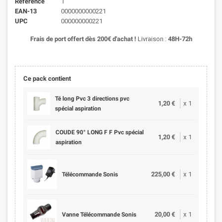
Référence
1
EAN-13
0000000000221
UPC
000000000221
Frais de port offert dès 200€ d'achat !
Livraison :
48H-72h
Ce pack contient
Té long Pvc 3 directions pvc
1,20 €
x
1
spécial aspiration
COUDE 90° LONG F F Pvc spécial
1,20 €
x
1
aspiration
225,00 €
x
1
Télécommande Sonis
20,00 €
x
1
Vanne Télécommande Sonis