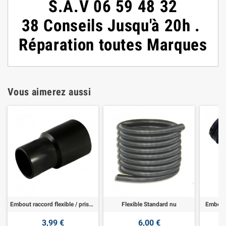
S.A.V
06 59 48 32
38
Conseils
Jusqu'à 20h
.
Réparation toutes Marques
Vous aimerez aussi
Embout raccord flexible / prise sans bague
Flexible Standard nu
Embout 
3,99 €
6,00 €