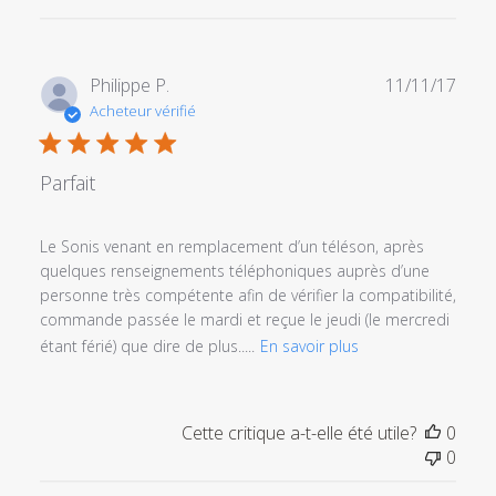
Date
Philippe P.
11/11/17
de
Acheteur vérifié
publi
Parfait
Le Sonis venant en remplacement d’un téléson, après
quelques renseignements téléphoniques auprès d’une
personne très compétente afin de vérifier la compatibilité,
commande passée le mardi et reçue le jeudi (le mercredi
étant férié) que dire de plus.....
En savoir plus
Cette critique a-t-elle été utile?
0
0