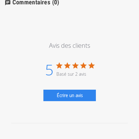
Commentaires
(0)
chat
Avis des clients
5
Basé sur 2 avis
Écrire un avis