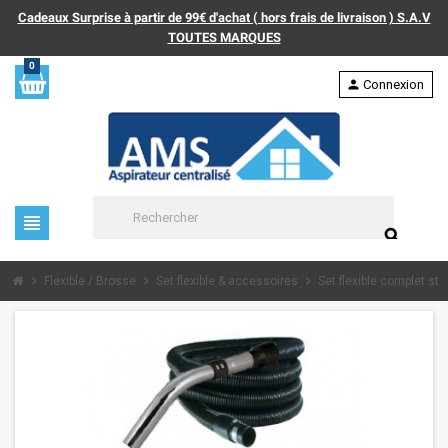
Cadeaux Surprise à partir de 99€ d'achat ( hors frais de livraison ) S.A.V
TOUTES MARQUES
0
person
Connexion
view_headline
search
chevron_right
chevron_right
chevron_right
Flexible / Brosse
Set flexible & accessoires
Set flexible complet sta