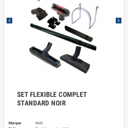
chevron_left
chevron_right
SET FLEXIBLE COMPLET
STANDARD NOIR
Marque
AMS