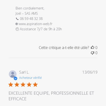
le
Mon
Bien cordialement,

Jul
Joël – SAS AMS

21
📞 06 59 48 32 38

2025
🌐 www.aspiration-web.fr

🕘 Assistance 7j/7 de 9h à 20h
Cette critique a-t-elle été utile?
0
0
Date
Sarl L.
13/06/19
de
Acheteur vérifié
publi
EXCELLENTE EQUIPE, PROFESSIONNELLE ET
EFFICACE