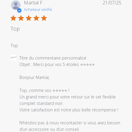
Date
Martial F.
21/07/25
de
Acheteur vérifié
publi
Top
Top
Commentaires
Titre du commentaire personnalisé
du
Objet : Merci pour vos 5 étoiles ⭐⭐⭐⭐⭐

propriétaire
du
Bonjour Martial,

magasin
sur
Top, comme vos ⭐⭐⭐⭐⭐ !

l'examen
Un grand merci pour votre retour sur le set flexible 
par
complet standard noir.

Titre
Votre satisfaction est notre plus belle récompense !

du
commentaire
N’hésitez pas à nous recontacter si vous avez besoin 
personnalisé
d’un accessoire ou d’un conseil.
