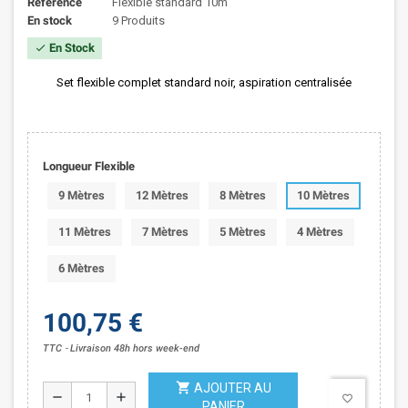
Référence
Flexible standard 10m
En stock
9 Produits
En Stock
check
Set flexible complet standard noir, aspiration centralisée
Longueur Flexible
9 Mètres
12 Mètres
8 Mètres
10 Mètres
11 Mètres
7 Mètres
5 Mètres
4 Mètres
6 Mètres
100,75 €
TTC
Livraison 48h hors week-end
shopping_cart
AJOUTER AU
remove
add
favorite_border
PANIER