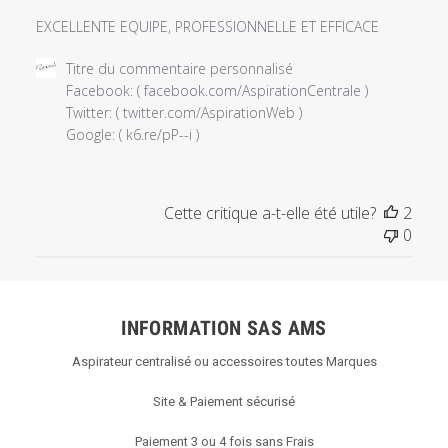
EXCELLENTE EQUIPE, PROFESSIONNELLE ET EFFICACE
Commentaires
Titre du commentaire personnalisé
du
Facebook: ( facebook.com/AspirationCentrale )

propriétaire
Twitter: ( twitter.com/AspirationWeb )

du
Google: ( k6.re/pP--i )
magasin
sur
l'examen
Cette critique a-t-elle été utile?
2
par
0
Titre
du
commentaire
personnalisé
INFORMATION SAS AMS
le
Thu
Aspirateur centralisé ou accessoires toutes Marques
Jun
13
Site & Paiement sécurisé
2019
Paiement 3 ou 4 fois sans Frais