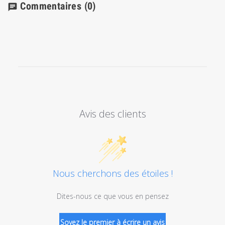
Commentaires
(0)
chat
Avis des clients
Nous cherchons des étoiles !
Dites-nous ce que vous en pensez
Soyez le premier à écrire un avis