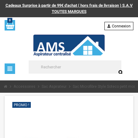
Cadeaux Surprise à partir de 99€ d'achat ( hors frais de livraison ) S.A.V
TOUTES MARQUES
0
person
Connexion
view_headline
search
chevron_right
chevron_right
chevron_right
Accessoires
Sac Aspirateur
Sac Microfibre Style Soteco petit mode
PROMO !