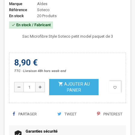
Marque
Aldes
Référence
Soteco
En stock
20 Produits
En stock / Fabricant
check
Sac Microfibre Style Soteco petit model paquet de 3
8,90 €
TTC
Livraison 48h hors week-end
shopping_cart
AJOUTER AU
remove
add
favorite_border
PANIER
PARTAGER
TWEET
PINTEREST
Garanties sécurité