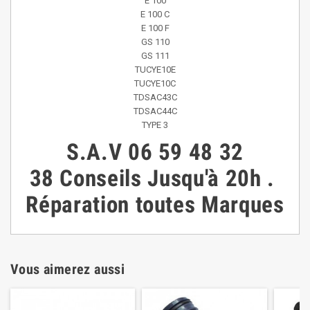
E 100
E 100 C
E 100 F
GS 110
GS 111
TUCYE10E
TUCYE10C
TDSAC43C
TDSAC44C
TYPE 3
S.A.V
06 59 48 32
38
Conseils
Jusqu'à 20h
.
Réparation toutes Marques
Vous aimerez aussi