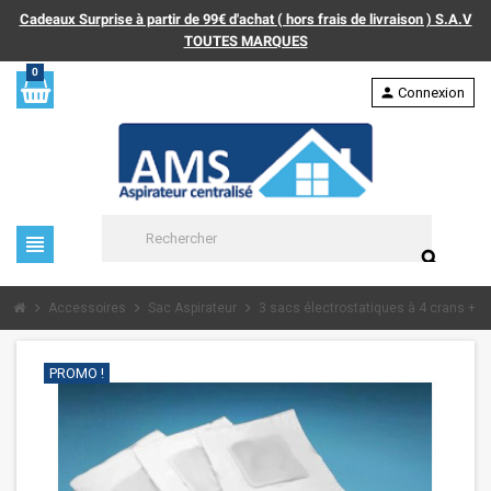
Cadeaux Surprise à partir de 99€ d'achat ( hors frais de livraison ) S.A.V
TOUTES MARQUES
0
person
Connexion
view_headline
search
chevron_right
chevron_right
chevron_right
Accessoires
Sac Aspirateur
3 sacs électrostatiques à 4 crans + 1
PROMO !