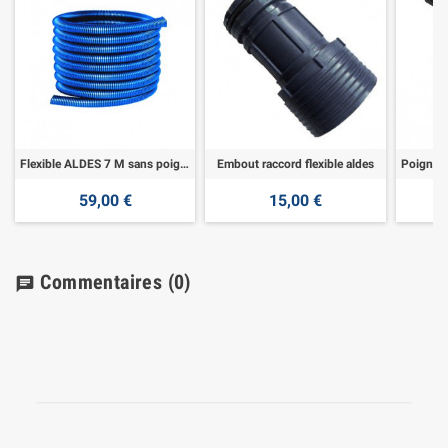
Flexible ALDES 7 M sans poignée pneumatique sans raccord
Embout raccord flexible aldes
59,00 €
15,00 €
Commentaires
(0)
chat