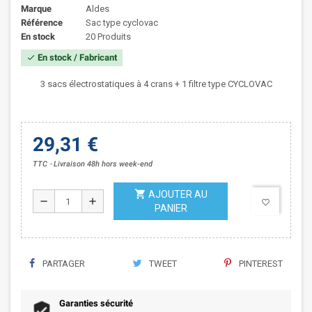
Marque
Aldes
Référence
Sac type cyclovac
En stock
20 Produits
En stock / Fabricant
check
3 sacs électrostatiques à 4 crans + 1 filtre type CYCLOVAC
29,31 €
TTC
Livraison 48h hors week-end
shopping_cart
AJOUTER AU
remove
add
favorite_border
PANIER
PARTAGER
TWEET
PINTEREST
Garanties sécurité