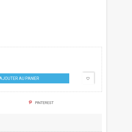
AJOUTER AU PANIER
favorite_border
PINTEREST