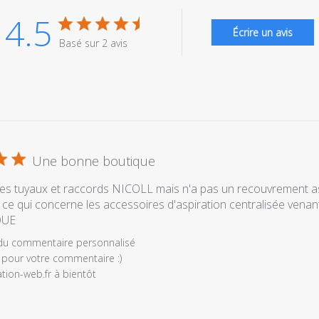
4.5
Écrire un avis
Basé sur 2 avis
Une bonne boutique
 les tuyaux et raccords NICOLL mais n'a pas un recouvrement as
e qui concerne les accessoires d'aspiration centralisée venant
QUE
es
 du commentaire personnalisé
 pour votre commentaire :) 

ation-web.fr à bientôt