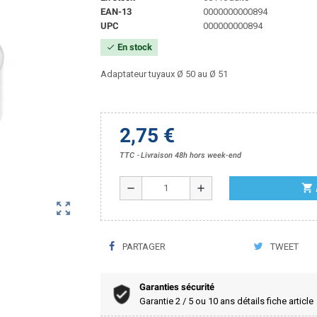
EAN-13
0000000000894
UPC
000000000894
En stock
check
Adaptateur tuyaux Ø 50 au Ø 51
2,75 €
TTC
Livraison 48h hors week-end
shopping_cart
remove
add
zoom_out_map
PARTAGER
TWEET
Garanties sécurité
Garantie 2 / 5 ou 10 ans détails fiche article