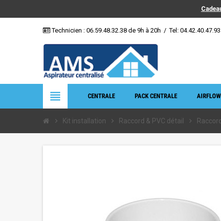
Cadeau
Technicien :
06.59.48.32.38
de 9h à 20h
/
Tel: 04.42.40.47.93
view_headline
CENTRALE
PACK CENTRALE
AIRFLOW
chevron_right
Kit installation
chevron_right
Raccord & PVC détail
chevron_right
Raccord