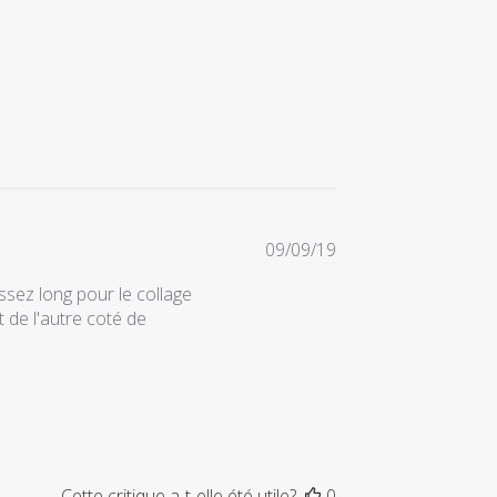
Date
09/09/19
de
sez long pour le collage
publication
 de l'autre coté de
Cette critique a-t-elle été utile?
0