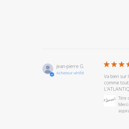
jean-pierre G.
Acheteur vérifié
Va bien sur
comme tout c
L'ATLANTI
Commentair
Titre
du
Merci
propriétaire
aspir
du
magasin