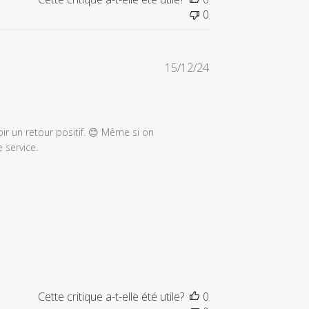
0
Date
15/12/24
de
publication
oir un retour positif. 😊 Même si on 
service.

Cette critique a-t-elle été utile?
0