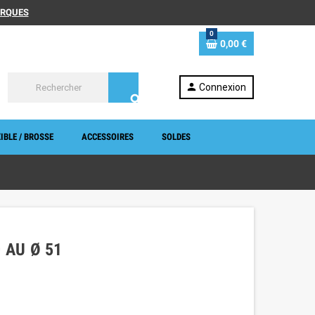
MARQUES
0
0,00 €
person
Connexion
search
IBLE / BROSSE
ACCESSOIRES
SOLDES
 AU Ø 51