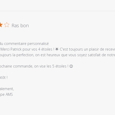
Ras bon
e
é
es
 du commentaire personnalisé
Merci Patrick pour vos 4 étoiles ! 🌟 C'est toujours un plaisir de recev
oujours la perfection, on est heureux que vous soyez satisfait de notre 
ochaine commande, on vise les 5 étoiles ! 😉

tôt !

alement,

ipe AMS
e
é