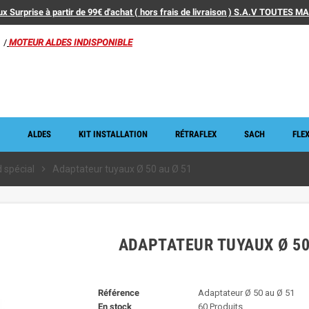
x Surprise à partir de 99€ d'achat ( hors frais de livraison ) S.A.V TOUTES 
/
MOTEUR ALDES INDISPONIBLE
ALDES
KIT INSTALLATION
RÉTRAFLEX
SACH
FLEX
 spécial
chevron_right
Adaptateur tuyaux Ø 50 au Ø 51
ADAPTATEUR TUYAUX Ø 50
Référence
Adaptateur Ø 50 au Ø 51
En stock
60 Produits