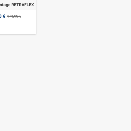
ontage RETRAFLEX
0 €
171,98 €