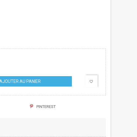
AJOUTER AU PANIER
favorite_border
PINTEREST