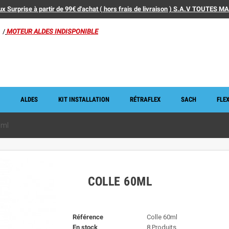
x Surprise à partir de 99€ d'achat ( hors frais de livraison ) S.A.V TOUTES 
/
MOTEUR ALDES INDISPONIBLE
ALDES
KIT INSTALLATION
RÉTRAFLEX
SACH
FLEX
0ml
COLLE 60ML
Référence
Colle 60ml
En stock
8 Produits