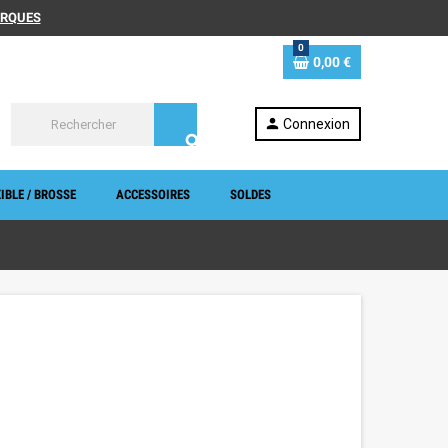
MARQUES
0
0,00 €
person
Connexion
search
IBLE / BROSSE
ACCESSOIRES
SOLDES