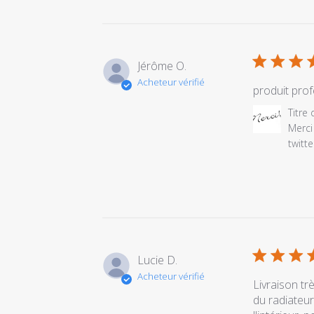
Jérôme O.
Acheteur vérifié
produit prof
Commentair
Titre
du
Merci 
propriétaire
twitte
du
magasin
sur
l'examen
par
Titre
du
Lucie D.
commentair
Acheteur vérifié
personnalis
Livraison tr
le
du radiateur
Sat