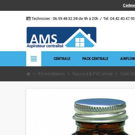
Cadeau
Technicien :
06.59.48.32.38
de 9h à 20h
/
Tel: 04.42.40.47.93
view_headline
CENTRALE
PACK CENTRALE
AIRFLOW
chevron_right
Kit installation
chevron_right
Raccord & PVC détail
chevron_right
Colle 6