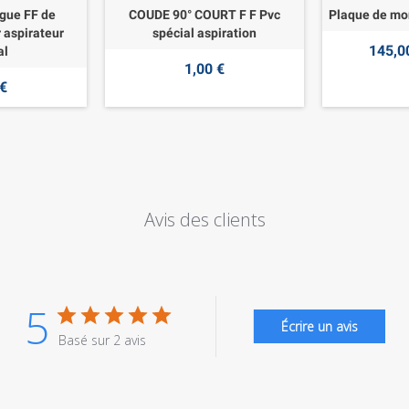
gue FF de
COUDE 90° COURT F F Pvc
Plaque de m
 aspirateur
spécial aspiration
145,0
al
1,00 €
 €
Avis des clients
5
Écrire un avis
Basé sur 2 avis