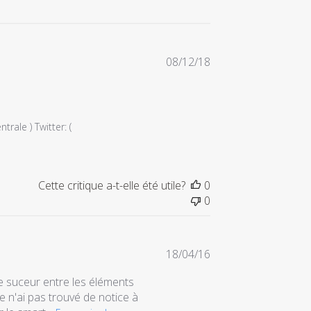
Date
08/12/18
de
publication
ale ) Twitter: ( 
Cette critique a-t-elle été utile?
0
0
Date
18/04/16
de
e suceur entre les éléments
publication
e n'ai pas trouvé de notice à