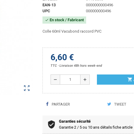
EAN-13
0000000000496
UPC
000000000496
En stock / Fabricant
check
Colle 60ml Vacubond r
accord PVC
6,60 €
TTC
Livraison 48h hors week-end
shopping_cart
remove
add
zoom_out_map
PARTAGER
TWEET
Garanties sécurité
Garantie 2 / 5 ou 10 ans détails fiche article