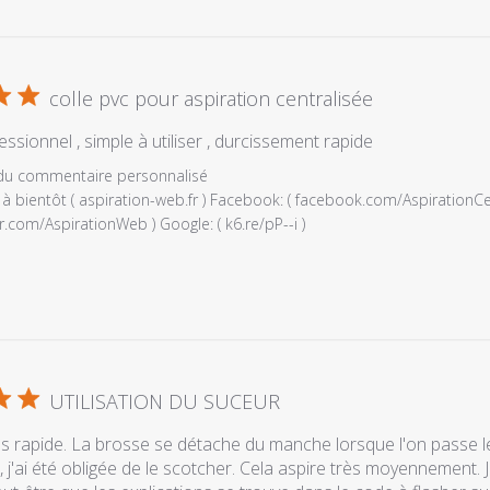
colle pvc pour aspiration centralisée
essionnel , simple à utiliser , durcissement rapide
es
 du commentaire personnalisé
à bientôt ( aspiration-web.fr ) Facebook: ( facebook.com/AspirationCentr
r.com/AspirationWeb ) Google: ( k6.re/pP--i )
UTILISATION DU SUCEUR
e
é
ès rapide. La brosse se détache du manche lorsque l'on passe l
, j'ai été obligée de le scotcher. Cela aspire très moyennement. J