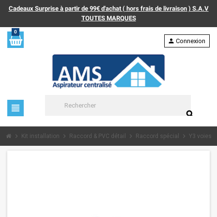
Cadeaux Surprise à partir de 99€ d'achat ( hors frais de livraison ) S.A.V
TOUTES MARQUES
0
person
Connexion
view_headline
search
chevron_right
chevron_right
chevron_right
chevron_right
Kit installation
Raccord & PVC détail
Raccord spécial
Y3 voies s