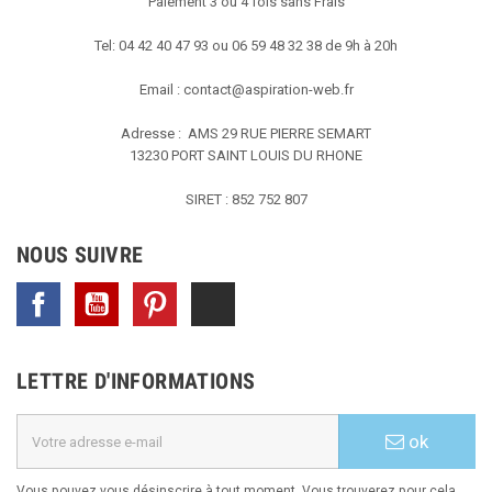
Paiement 3 ou 4 fois sans Frais
Tel: 04 42 40 47 93 ou 06 59 48 32 38 de 9h à 20h
Email :
contact@aspiration-web.fr
Adresse : AMS
29 RUE PIERRE SEMART
13230 PORT SAINT LOUIS DU RHONE
SIRET : 852 752 807
NOUS SUIVRE
Facebook
YouTube
Pinterest
TikTok
LETTRE D'INFORMATIONS
ok
Vous pouvez vous désinscrire à tout moment. Vous trouverez pour cela