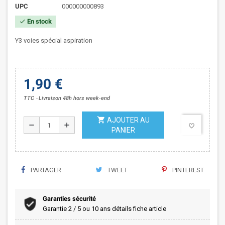
UPC
000000000893
En stock
check
Y3 voies spécial aspiration
1,90 €
TTC
Livraison 48h hors week-end
shopping_cart
AJOUTER AU
remove
add
favorite_border
PANIER
PARTAGER
TWEET
PINTEREST
Garanties sécurité
Garantie 2 / 5 ou 10 ans détails fiche article