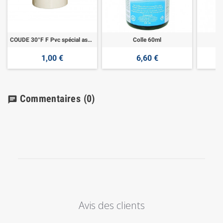
COUDE 30°F F Pvc spécial aspiration
Colle 60ml
1,00 €
6,60 €
Commentaires
(0)
chat
Avis des clients