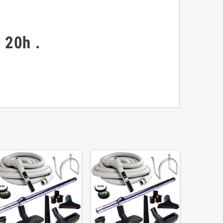
à 20h
.