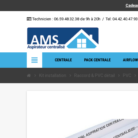
Cadeau
Technicien :
06.59.48.32.38
de 9h à 20h
/
Tel: 04.42.40.47.93
view_headline
CENTRALE
PACK CENTRALE
AIRFLOW
chevron_right
Kit installation
chevron_right
Raccord & PVC détail
chevron_right
PVC
chevron_right