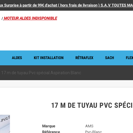
x Surprise à partir de 99€ d'achat ( hors frais de livraison ) S.A.V TOUTES 
/
MOTEUR ALDES INDISPONIBLE
ALDES
KIT INSTALLATION
RÉTRAFLEX
SACH
FLEX
17 m de tuyau Pvc spécial Aspiration Blanc
17 M DE TUYAU PVC SPÉC
Marque
AMS
Référence
Pvc-Blanc