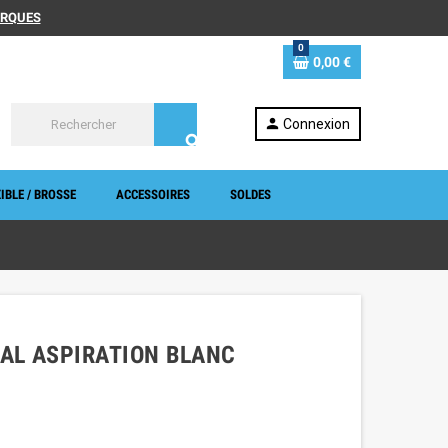
MARQUES
0
0,00 €
person
Connexion
search
IBLE / BROSSE
ACCESSOIRES
SOLDES
IAL ASPIRATION BLANC