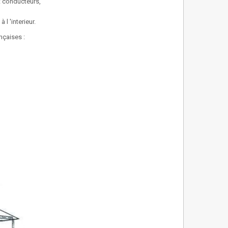
t conducteurs,
l 'interieur.
nçaises :