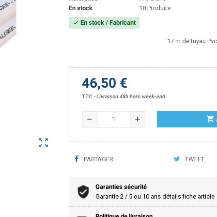
En stock
18 Produits
En stock / Fabricant
check
17 m de tuyau Pvc
46,50 €
TTC
Livraison 48h hors week-end
shopping_cart
remove
add
zoom_out_map
PARTAGER
TWEET
Garanties sécurité
Garantie 2 / 5 ou 10 ans détails fiche article
Politique de livraison