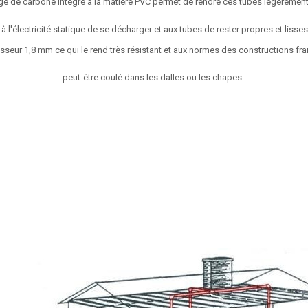
e de carbone intégré à la matière PVC permet de rendre ces tubes légèremen
à l'électricité statique de se décharger et aux tubes de rester propres et lisses à 
sseur 1,8 mm ce qui le rend très résistant et aux normes des constructions fra
peut-être coulé dans les dalles ou les chapes .