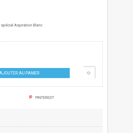
 spécial Aspiration Blanc
AJOUTER AU PANIER
favorite_border
PINTEREST