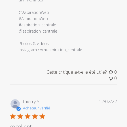
@AspirationWeb 

#AspirationWeb 

#aspiration_centrale 

@aspiration_centrale

Photos & vidéos 

instagram.com/aspiration_centrale
Cette critique a-t-elle été utile?
0
0
Date
thierry S.
12/02/22
de
Acheteur vérifié
publi
excellent