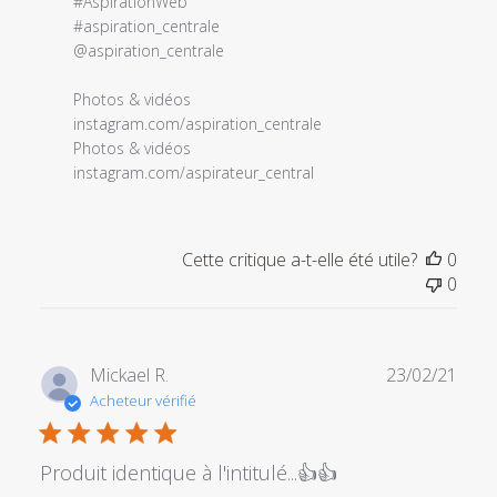
12
#AspirationWeb 

2022
#aspiration_centrale 

@aspiration_centrale

Photos & vidéos 

instagram.com/aspiration_centrale

Photos & vidéos 

instagram.com/aspirateur_central
Cette critique a-t-elle été utile?
0
0
Date
Mickael R.
23/02/21
de
Acheteur vérifié
publi
Produit identique à l'intitulé...👍👍