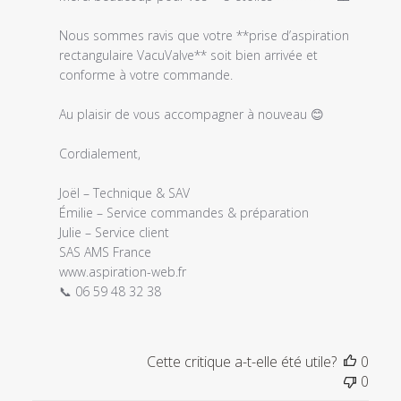
magasin
sur
Nous sommes ravis que votre **prise d’aspiration 
l'examen
rectangulaire VacuValve** soit bien arrivée et 
par
conforme à votre commande.

Titre
du
Au plaisir de vous accompagner à nouveau 😊

commentaire
personnalisé
Cordialement,

le
Tue
Joël – Technique & SAV

May
Émilie – Service commandes & préparation

05
Julie – Service client

2026
www.aspiration-web.fr
📞 06 59 48 32 38
Cette critique a-t-elle été utile?
0
0