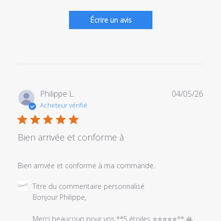
Écrire un avis
Date
Philippe L.
04/05/26
de
Acheteur vérifié
publi
Bien arrivée et conforme à
Bien arrivée et conforme à ma commande.
Commentaires
Titre du commentaire personnalisé
du
Bonjour Philippe,

propriétaire
du
Merci beaucoup pour vos **5 étoiles ⭐⭐⭐⭐⭐** 🙏
