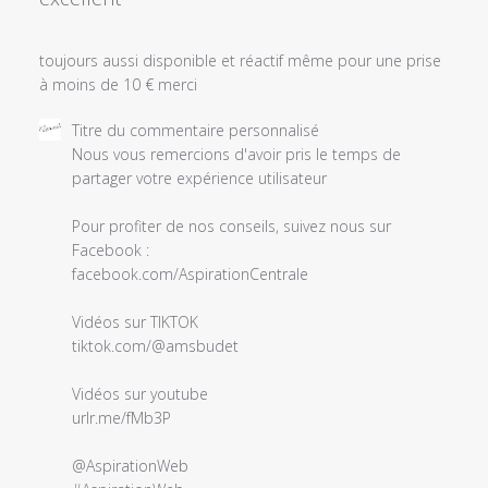
toujours aussi disponible et réactif même pour une prise
à moins de 10 € merci
Commentaires
Titre du commentaire personnalisé
du
Nous vous remercions d'avoir pris le temps de 
propriétaire
partager votre expérience utilisateur ‎‍

du
magasin
Pour profiter de nos conseils, suivez nous sur 
sur
Facebook :

l'examen
facebook.com/AspirationCentrale

par
Titre
Vidéos sur TIKTOK 

du
tiktok.com/@amsbudet

commentaire
personnalisé
Vidéos sur youtube 

le
urlr.me/fMb3P

Sat
Feb
@AspirationWeb 
