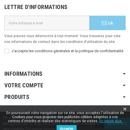
LETTRE D'INFORMATIONS
ok
Vous pouvez vous désinscrire à tout moment. Vous trouverez pour cela
nos informations de contact dans les conditions d'utilisation du site.
J'accepte les conditions générales et la politique de confidentialité
INFORMATIONS
VOTRE COMPTE
PRODUITS
En poursuivant votre navigation sur ce site, vous acceptez l'utilisation de
Copyright © 2020 / 2022 / 2023
Aspiration-ams.fr
| Fait par ESH-dev.fr
Cookies pour vous proposer des publicités ciblées adaptées à vos
Ce site utilise des cookies. En poursuivant votre
centres d'intérêts et réaliser des statistiques de visites.
En savoir plus.
navigation sur le site, vous acceptez notre utilisation
ACCEPTEZ
Accepter
des cookies.
En savoir plus ici.