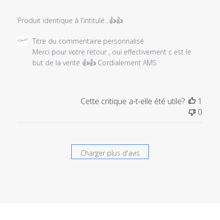
Produit identique à l'intitulé...👍👍
Commentaires
Titre du commentaire personnalisé
du
Merci pour votre retour , oui effectivement c est le 
propriétaire
but de la vente 👍👍 Cordialement AMS
du
magasin
sur
Cette critique a-t-elle été utile?
1
l'examen
0
par
Titre
du
commentaire
Charger plus d'avis
personnalisé
le
Tue
Feb
23
2021