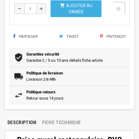
shopping_cart
AJOUTER AU
remove
add
favorite_border
PANIER
PARTAGER
TWEET
PINTEREST
Garanties sécurité
Garantie 2 / 5 ou 10 ans détails fiche article
Politique de livraison
Livraison 24/48h
Politique retours
Retour sous 14 jours
DESCRIPTION
FICHE TECHNIQUE