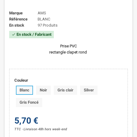
Marque
AMS
Référence
BLANC
En stock
97 Produits
En stock / Fabricant
check
Prise PVC
rectangle clapet rond
Couleur
Blanc
Noir
Gris clair
Silver
Gris Foncé
5,70 €
TTC
Livraison 48h hors week-end