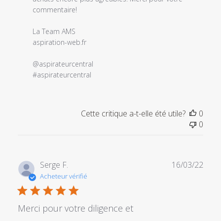
commentaire
commentaire!

personnalisé
le
La Team AMS

Thu
aspiration-web.fr 

Feb
09
@aspirateurcentral

2023
#aspirateurcentral
Cette critique a-t-elle été utile?
0
0
Date
Serge F.
16/03/22
de
Acheteur vérifié
publi
Merci pour votre diligence et