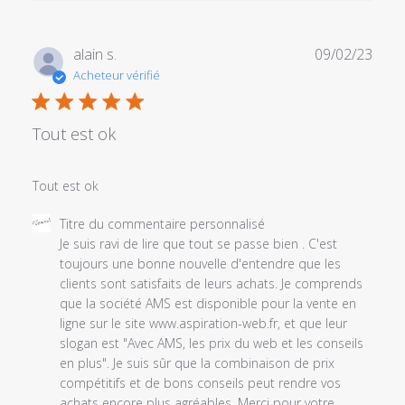
Date
alain s.
09/02/23
de
Acheteur vérifié
publi
Tout est ok
Tout est ok
Commentaires
Titre du commentaire personnalisé
du
Je suis ravi de lire que tout se passe bien . C'est 
propriétaire
toujours une bonne nouvelle d'entendre que les 
du
clients sont satisfaits de leurs achats. Je comprends 
magasin
que la société AMS est disponible pour la vente en 
sur
ligne sur le site www.aspiration-web.fr, et que leur 
l'examen
slogan est "Avec AMS, les prix du web et les conseils 
par
en plus". Je suis sûr que la combinaison de prix 
Titre
compétitifs et de bons conseils peut rendre vos 
du
achats encore plus agréables. Merci pour votre 