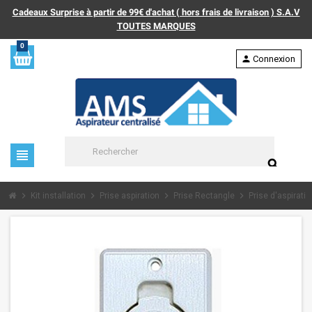
Cadeaux Surprise à partir de 99€ d'achat ( hors frais de livraison ) S.A.V
TOUTES MARQUES
0
person
Connexion
view_headline
search
chevron_right
chevron_right
chevron_right
chevron_right
Kit installation
Prise aspiration
Prise Rectangle
Prise d'aspirati