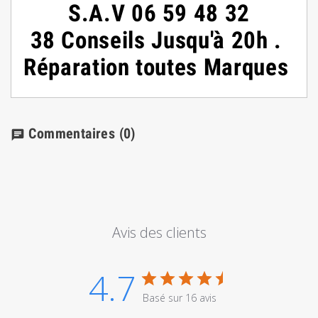
S.A.V
06 59 48 32
38
Conseils
Jusqu'à 20h
.
Réparation toutes Marques
Commentaires
(0)
chat
Avis des clients
4.7
Basé sur 16 avis