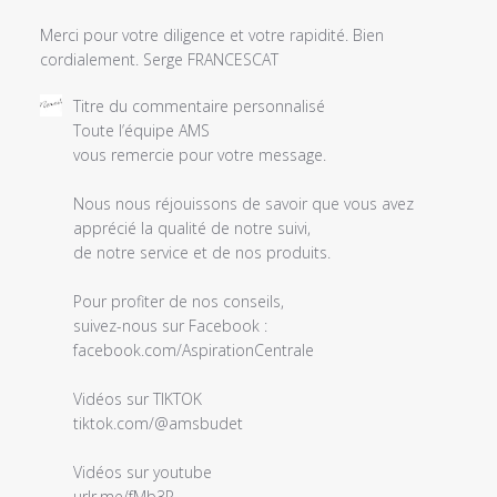
Merci pour votre diligence et votre rapidité. Bien
cordialement. Serge FRANCESCAT
Commentaires
Titre du commentaire personnalisé
du
Toute l’équipe AMS 

propriétaire
vous remercie pour votre message. 

du
magasin
Nous nous réjouissons de savoir que vous avez 
sur
apprécié la qualité de notre suivi, 

l'examen
de notre service et de nos produits. 

par
Titre
Pour profiter de nos conseils, 

du
suivez-nous sur Facebook :

commentaire
facebook.com/AspirationCentrale

personnalisé
le
Vidéos sur TIKTOK 

Wed
tiktok.com/@amsbudet

Mar
16
Vidéos sur youtube 

2022
urlr.me/fMb3P
