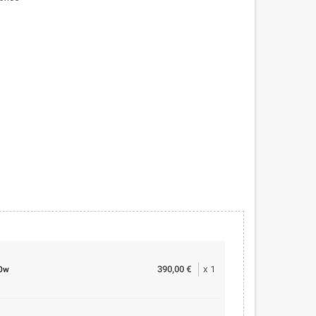
390,00 €
x
1
00w