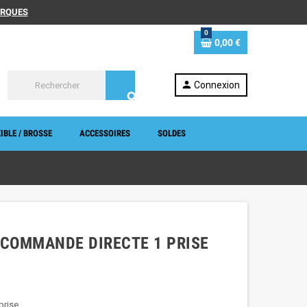
MARQUES
0
0,00 €
person
Connexion
search
IBLE / BROSSE
ACCESSOIRES
SOLDES
E COMMANDE DIRECTE 1 PRISE
prise