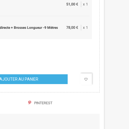
51,00 €
x
1
78,00 €
x
1
irecte + Brosses Longueur -9 Mètres
AJOUTER AU PANIER
favorite_border
PINTEREST