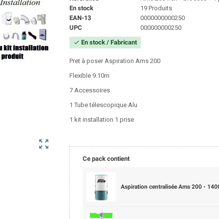
En stock
19 Produits
EAN-13
0000000000250
UPC
000000000250
En stock / Fabricant
check
Pret à poser Aspiration Ams 200
Flexible 9.10m
7 Accessoires
1 Tube télescopique Alu
1 kit installation 1 prise
zoom_out_map
Ce pack contient
Aspiration centralisée Ams 200 - 14