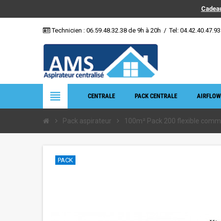
Cadeau
Technicien :
06.59.48.32.38
de 9h à 20h
/
Tel: 04.42.40.47.93
view_headline
CENTRALE
PACK CENTRALE
AIRFLOW
chevron_right
Pack aspirateur
chevron_right
100m² Pack 200 flexible comma
PACK