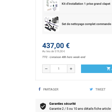
Kit d'installation 1 prise grand clapet
Set de nettoyage complet commande d
437,00 €
Au lieu de 519,00 €
TTC
Livraison 48h hors week-end
shopping_cart
remove
add
PARTAGER
TWEET
Garanties sécurité
Garantie 2 / 5 ou 10 ans détails fiche article