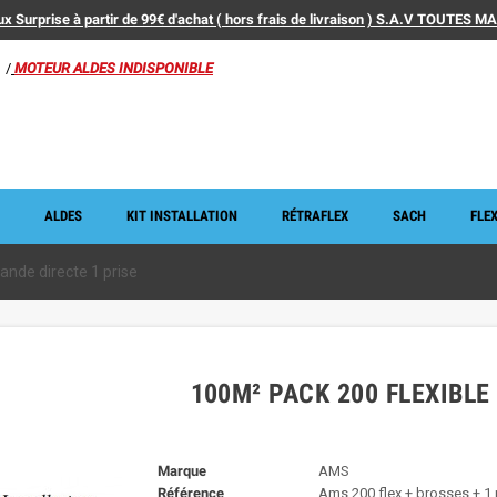
x Surprise à partir de 99€ d'achat ( hors frais de livraison ) S.A.V TOUTES 
/
MOTEUR ALDES INDISPONIBLE
ALDES
KIT INSTALLATION
RÉTRAFLEX
SACH
FLEX
nde directe 1 prise
100M² PACK 200 FLEXIBL
Marque
AMS
Référence
Ams 200 flex + brosses + 1 