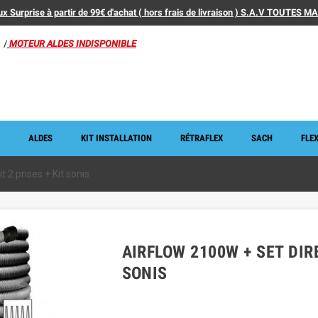
x Surprise à partir de 99€ d'achat ( hors frais de livraison ) S.A.V TOUTES 
/
MOTEUR ALDES INDISPONIBLE
ALDES
KIT INSTALLATION
RÉTRAFLEX
SACH
FLEX
t 2 prises + Kit sonis
AIRFLOW 2100W + SET DIRE
SONIS