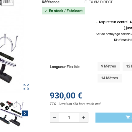
Référence
FLEX 8M DIRECT
En stock / Fabricant
check
- Aspirateur central
(
jus
- Set de nettoyage flexibl
- Kit d'install
9 Mètres
12 
Longueur Flexible
14 Mètres
zoom_out_map
930,00 €
TTC
Livraison 48h hors week-end
chevron_right
shopping_cart
remove
add