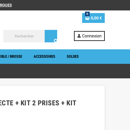
MARQUES
0
0,00 €
person
Connexion
search
IBLE / BROSSE
ACCESSOIRES
SOLDES
CTE + KIT 2 PRISES + KIT