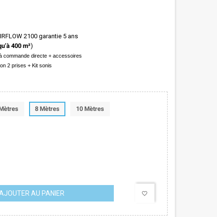
 AIRFLOW 2100 garantie 5 ans
qu’à 400 m²
)
e à commande directe + accessoires
ation 2 prises + Kit sonis
Mètres
8 Mètres
10 Mètres
AJOUTER AU PANIER
favorite_border