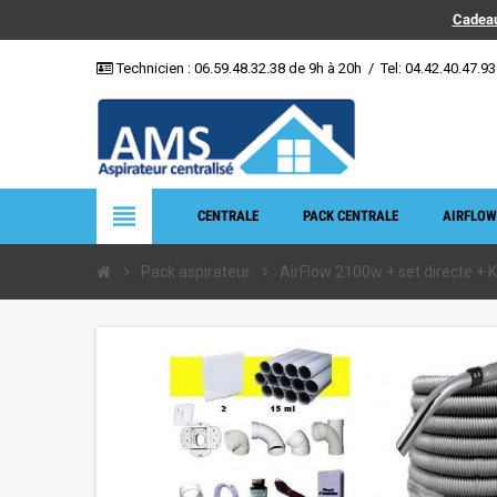
Cadeau
Technicien :
06.59.48.32.38
de 9h à 20h
/
Tel: 04.42.40.47.93
view_headline
CENTRALE
PACK CENTRALE
AIRFLOW
chevron_right
Pack aspirateur
chevron_right
AirFlow 2100w + set directe + Ki