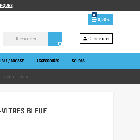
MARQUES
0
0,00 €
person
Connexion
search
IBLE / BROSSE
ACCESSOIRES
SOLDES
top-vitres bleue
-VITRES BLEUE