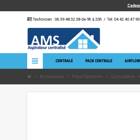
Cadeau
Technicien :
06.59.48.32.38
de 9h à 20h
/
Tel: 04.42.40.47.93
view_headline
CENTRALE
PACK CENTRALE
AIRFLOW
chevron_right
Accessoires
chevron_right
Pièce Détachée
chevron_right
Quincaillerie
chevron_