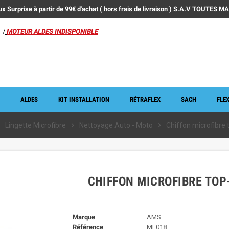
x Surprise à partir de 99€ d'achat ( hors frais de livraison ) S.A.V TOUTES 
/
MOTEUR ALDES INDISPONIBLE
ALDES
KIT INSTALLATION
RÉTRAFLEX
SACH
FLEX
right
Lingette Microfibre
chevron_right
Nettoyage Auto - Moto
chevron_right
Chiffon microfibre 
CHIFFON MICROFIBRE TOP
Marque
AMS
Référence
ML018