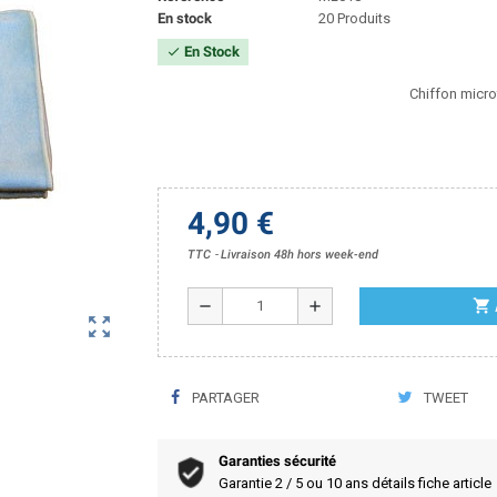
En stock
20 Produits
En Stock
check
Chiffon microf
4,90 €
TTC
Livraison 48h hors week-end
shopping_cart
remove
add
zoom_out_map
PARTAGER
TWEET
Garanties sécurité
Garantie 2 / 5 ou 10 ans détails fiche article