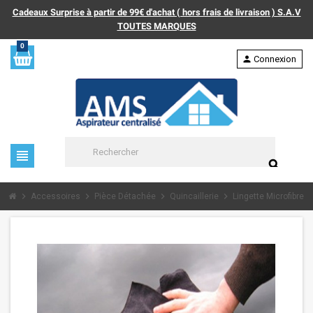
Cadeaux Surprise à partir de 99€ d'achat ( hors frais de livraison ) S.A.V
TOUTES MARQUES
0
person
Connexion
view_headline
search
chevron_right
chevron_right
chevron_right
chevron_right
chevron_
Accessoires
Pièce Détachée
Quincaillerie
Lingette Microfibre