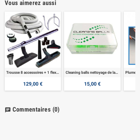
Vous aimerez aussi
Trousse 8 accessoires + 1 flexible 9,10 m
Cleaning balls nettoyage de la tuyauterie pvc
129,00 €
15,00 €
Commentaires
(0)
chat