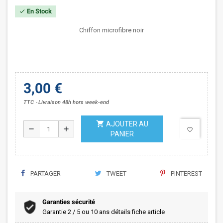
En Stock
check
Chiffon microfibre noir
3,00 €
TTC
Livraison 48h hors week-end
shopping_cart
AJOUTER AU
remove
add
favorite_border
PANIER
PARTAGER
TWEET
PINTEREST
Garanties sécurité
Garantie 2 / 5 ou 10 ans détails fiche article