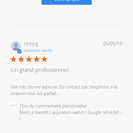
Date
remy g.
05/05/19
de
Acheteur vérifié
publi
Un grand professionnel.
Une très bonne adresse. Du contact par telephone a la
livraison tout est parfait.
Commentaires
Titre du commentaire personnalisé
du
Merci à bientôt ( aspiration-web.fr ) Google: k6.re/pP--
propriétaire
i
du
magasin