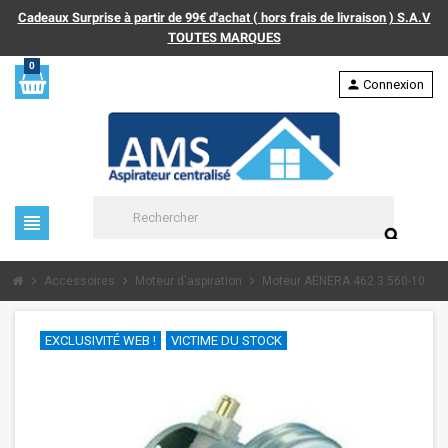
Cadeaux Surprise à partir de 99€ d'achat ( hors frais de livraison ) S.A.V
TOUTES MARQUES
0
person
Connexion
view_headline
search
chevron_right
chevron_right
chevron_right
Accessoires
Moteur d'aspiration
Moteur AENERA 462.3.560-10
EXCLUSIVITÉ WEB !
VICTIME DU STOCK