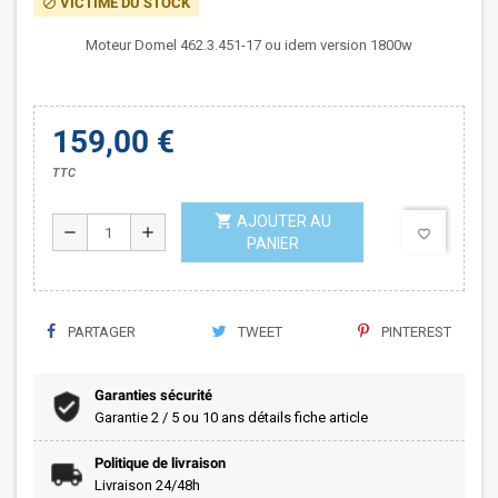
VICTIME DU STOCK
block
Moteur Domel 462.3.451-17 ou idem version 1800w
159,00 €
TTC
shopping_cart
AJOUTER AU
remove
add
favorite_border
PANIER
PARTAGER
TWEET
PINTEREST
Garanties sécurité
Garantie 2 / 5 ou 10 ans détails fiche article
Politique de livraison
Livraison 24/48h