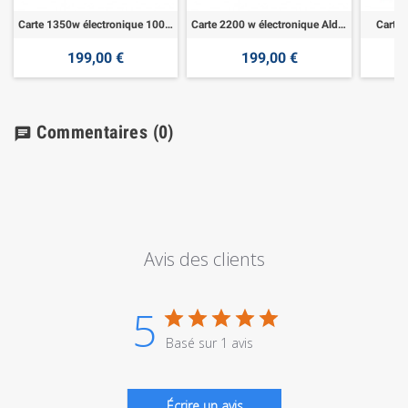
Carte 1350w électronique 100% d\'origine Aldes
Carte 2200 w électronique Aldes
Carte
199,00 €
199,00 €
Commentaires
(0)
chat
Avis des clients
5
Basé sur 1 avis
Écrire un avis