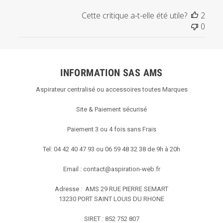
sur
Cette critique a-t-elle été utile?
2
l'examen
0
par
Titre
du
commentaire
INFORMATION SAS AMS
personnalisé
le
Aspirateur centralisé ou accessoires toutes Marques
Sun
May
Site & Paiement sécurisé
05
2019
Paiement 3 ou 4 fois sans Frais
Tel: 04 42 40 47 93 ou 06 59 48 32 38 de 9h à 20h
Email :
contact@aspiration-web.fr
Adresse : AMS
29 RUE PIERRE SEMART
13230 PORT SAINT LOUIS DU RHONE
SIRET : 852 752 807