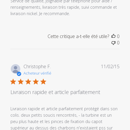
Service de qualité, joignable par téléphone pour aide /
renseignements, livraison très rapide, suivi commande et
livraison nickel. Je recommande.
Cette critique a-t-elle été utile?
0
0
Date
Christophe F.
11/02/15
de
Acheteur vérifié
publi
Livraison rapide et article parfaitement
Livraison rapide et article parfaitement protégé dans son
colis. deux petits soucis rencontrés, - la turbine est un
peu plus haute et les pinces de fixation du capot
supérieur au dessus des charbons n'existaient pss sur