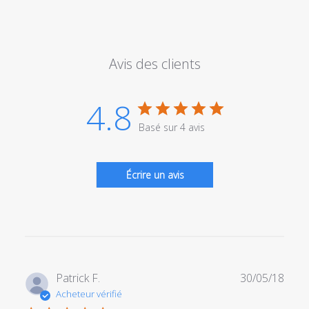
Avis des clients
4.8
Basé sur 4 avis
Écrire un avis
Date
Patrick F.
30/05/18
de
Acheteur vérifié
publi