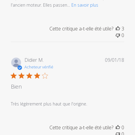
l'ancien moteur. Elles passen...
En savoir plus
Cette critique a-t-elle été utile?
3
0
Date
Didier M.
09/01/18
de
Acheteur vérifié
publi
Bien
Très légèrement plus haut que l'origine.
Cette critique a-t-elle été utile?
0
0