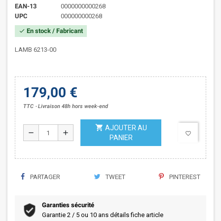
EAN-13
0000000000268
UPC
000000000268
En stock / Fabricant
check
LAMB 6213-00
179,00 €
TTC
Livraison 48h hors week-end
shopping_cart
AJOUTER AU
remove
add
favorite_border
PANIER
PARTAGER
TWEET
PINTEREST
Garanties sécurité
Garantie 2 / 5 ou 10 ans détails fiche article