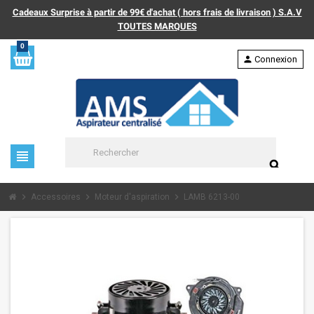
Cadeaux Surprise à partir de 99€ d'achat ( hors frais de livraison ) S.A.V
TOUTES MARQUES
0
person
Connexion
view_headline
search
chevron_right
chevron_right
chevron_right
Accessoires
Moteur d'aspiration
LAMB 6213-00