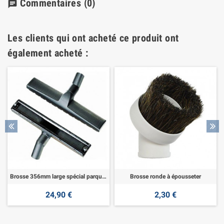
Commentaires
(0)
chat
Les clients qui ont acheté ce produit ont
également acheté :
Brosse 356mm large spécial parquet et sol lisse avec roulettes.
Brosse ronde à épousseter
24,90 €
2,30 €