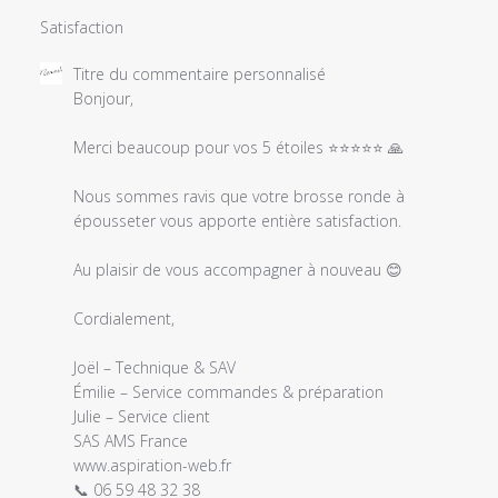
Satisfaction
Commentaires
Titre du commentaire personnalisé
du
Bonjour,

propriétaire
du
Merci beaucoup pour vos 5 étoiles ⭐⭐⭐⭐⭐ 🙏

magasin
sur
Nous sommes ravis que votre brosse ronde à 
l'examen
épousseter vous apporte entière satisfaction.

par
Titre
Au plaisir de vous accompagner à nouveau 😊

du
commentaire
Cordialement,

personnalisé
le
Joël – Technique & SAV

Wed
Émilie – Service commandes & préparation

May
Julie – Service client

06
2026
www.aspiration-web.fr
📞 06 59 48 32 38