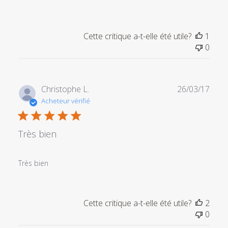
Cette critique a-t-elle été utile?
1
0
Date
Christophe L.
26/03/17
de
Acheteur vérifié
publi
Très bien
Très bien
Cette critique a-t-elle été utile?
2
0