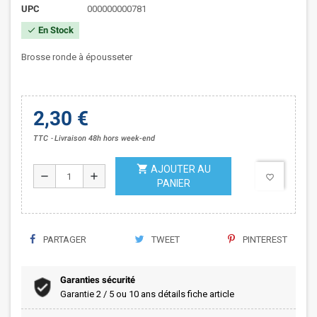
UPC
000000000781
En Stock
check
Brosse ronde à épousseter
2,30 €
TTC
Livraison 48h hors week-end
shopping_cart
AJOUTER AU
remove
add
favorite_border
PANIER
PARTAGER
TWEET
PINTEREST
Garanties sécurité
Garantie 2 / 5 ou 10 ans détails fiche article