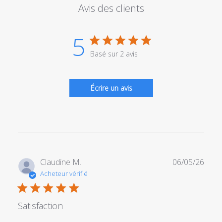
Avis des clients
5
Basé sur 2 avis
Écrire un avis
Date
Claudine M.
06/05/26
de
Acheteur vérifié
publi
Satisfaction