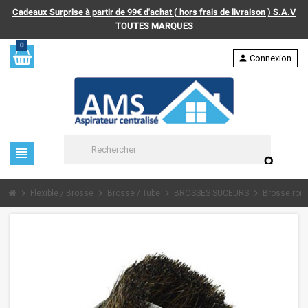
Cadeaux Surprise à partir de 99€ d'achat ( hors frais de livraison ) S.A.V
TOUTES MARQUES
0
person
Connexion
view_headline
search
chevron_right
chevron_right
chevron_right
chevron_right
Flexible / Brosse
Brosse / Tube
BROSSES SUCEURS
Brosse ron