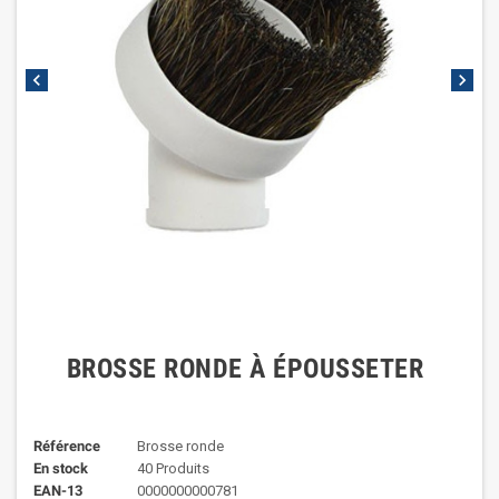
chevron_left
chevron_right
BROSSE RONDE À ÉPOUSSETER
Référence
Brosse ronde
En stock
40 Produits
EAN-13
0000000000781