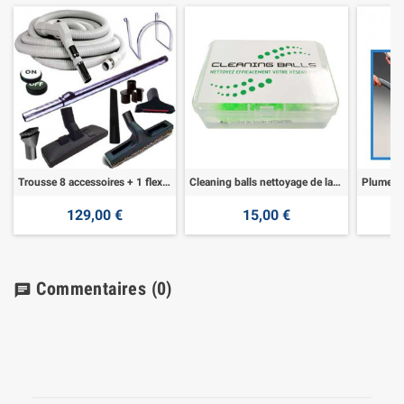
Trousse 8 accessoires + 1 flexible 9,10 m
Cleaning balls nettoyage de la tuyauterie pvc
129,00 €
15,00 €
Commentaires
(0)
chat