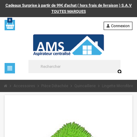
Cadeaux Surprise à partir de 99€ d'achat ( hors frais de livraison ) S.A.V
TOUTES MARQUES
0
person
Connexion
view_headline
search
chevron_right
chevron_right
chevron_right
chevron_right
chevron_
Accessoires
Pièce Détachée
Quincaillerie
Lingette Microfibre