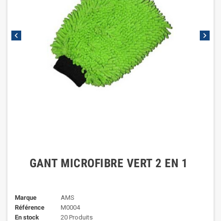
chevron_left
chevron_right
GANT MICROFIBRE VERT 2 EN 1
Marque
AMS
Référence
M0004
En stock
20 Produits