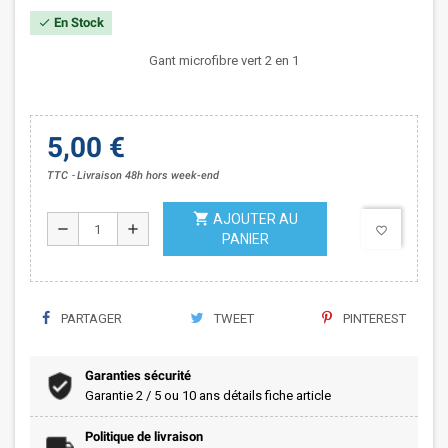
En Stock
check
Gant microfibre vert 2 en 1
5,00 €
TTC
Livraison 48h hors week-end
shopping_cart
AJOUTER AU
remove
add
favorite_border
PANIER
PARTAGER
TWEET
PINTEREST
Garanties sécurité
Garantie 2 / 5 ou 10 ans détails fiche article
Politique de livraison