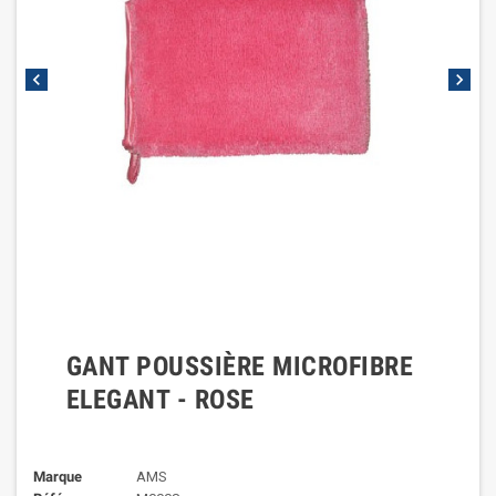
chevron_left
chevron_right
GANT POUSSIÈRE MICROFIBRE
ELEGANT - ROSE
Marque
AMS