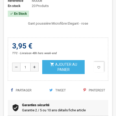
Référence
M0008
En stock
20 Produits
En Stock
check
Gant poussière Microfibre Elegant - rose
3,95 €
TTC
Livraison 48h hors week-end
shopping_cart
AJOUTER AU
remove
add
favorite_border
PANIER
PARTAGER
TWEET
PINTEREST
Garanties sécurité
Garantie 2 / 5 ou 10 ans détails fiche article