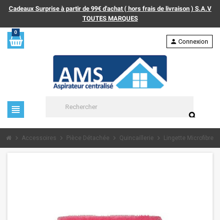
Cadeaux Surprise à partir de 99€ d'achat ( hors frais de livraison ) S.A.V
TOUTES MARQUES
0
person
Connexion
view_headline
search
chevron_right
chevron_right
chevron_right
chevron_right
chevron_
Accessoires
Pièce Détachée
Quincaillerie
Lingette Microfibre