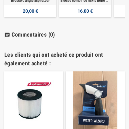
Brosse d'angle aspirateur
Brosse combinée mixte noire métal
Br
20,00 €
16,00 €
Commentaires
(0)
chat
Les clients qui ont acheté ce produit ont
également acheté :