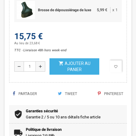
5,99 €
x
1
Brosse de dépoussiérage de luxe
15,75 €
Au lieu de 23,68 €
TTC
Livraison 48h hors week-end
shopping_cart
AJOUTER AU
remove
add
favorite_border
PANIER
PARTAGER
TWEET
PINTEREST
Garanties sécurité
Garantie 2 / 5 ou 10 ans détails fiche article
Politique de livraison
Livraison 24/48h