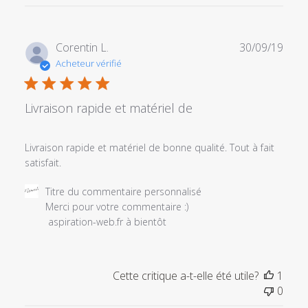
Date
Corentin L.
30/09/19
de
Acheteur vérifié
publi
Livraison rapide et matériel de
Livraison rapide et matériel de bonne qualité. Tout à fait
satisfait.
Commentaires
Titre du commentaire personnalisé
du
Merci pour votre commentaire :) 

propriétaire
 aspiration-web.fr à bientôt
du
magasin
sur
Cette critique a-t-elle été utile?
1
l'examen
0
par