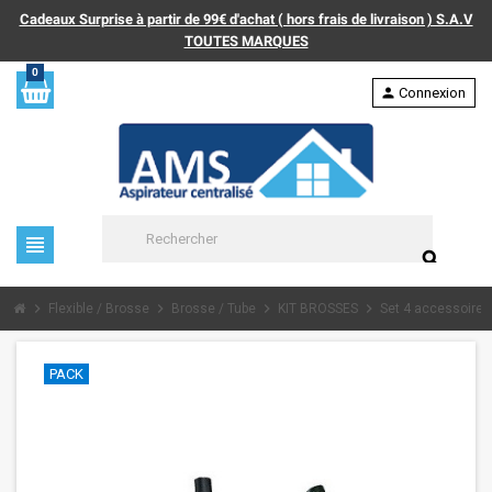
Cadeaux Surprise à partir de 99€ d'achat ( hors frais de livraison ) S.A.V
TOUTES MARQUES
0
person
Connexion
view_headline
search
chevron_right
chevron_right
chevron_right
chevron_right
Flexible / Brosse
Brosse / Tube
KIT BROSSES
Set 4 accessoires
PACK