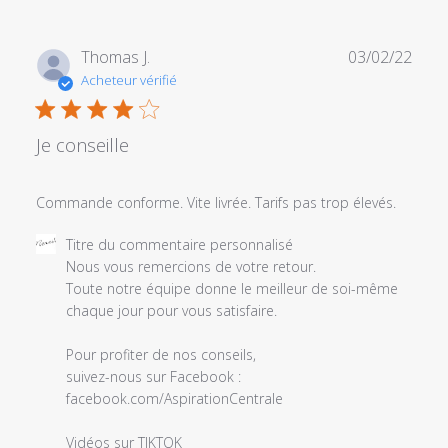
Titre
du
commentaire
Date
Thomas J.
03/02/22
personnalisé
de
Acheteur vérifié
le
publi
Mon
Sep
Je conseille
30
2019
Commande conforme. Vite livrée. Tarifs pas trop élevés.
Commentaires
Titre du commentaire personnalisé
du
Nous vous remercions de votre retour.

propriétaire
Toute notre équipe donne le meilleur de soi-même 
du
chaque jour pour vous satisfaire.

magasin
sur
Pour profiter de nos conseils, 

l'examen
suivez-nous sur Facebook :

par
facebook.com/AspirationCentrale

Titre
du
Vidéos sur TIKTOK 
