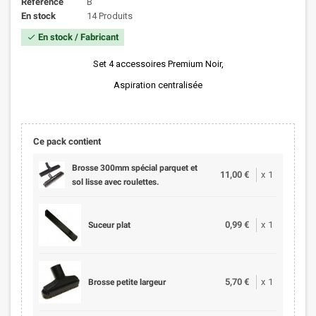
Référence
B
En stock
14 Produits
En stock / Fabricant
check
Set 4 accessoires Premium Noir,
Aspiration centralisée
Ce pack contient
Brosse 300mm spécial parquet et
11,00 €
x
1
sol lisse avec roulettes.
0,99 €
x
1
Suceur plat
5,70 €
x
1
Brosse petite largeur