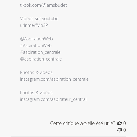
commentaire
tiktok.com/@amsbudet

personnalisé
le
Vidéos sur youtube 

Thu
urlr.me/fMb3P

Feb
03
@AspirationWeb 

2022
#AspirationWeb 

#aspiration_centrale 

@aspiration_centrale

Photos & vidéos 

instagram.com/aspiration_centrale

Photos & vidéos 

instagram.com/aspirateur_central
Cette critique a-t-elle été utile?
0
0