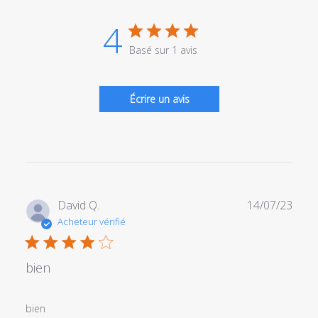
4
Basé sur 1 avis
Écrire un avis
Date
David Q.
14/07/23
de
Acheteur vérifié
publi
bien
bien