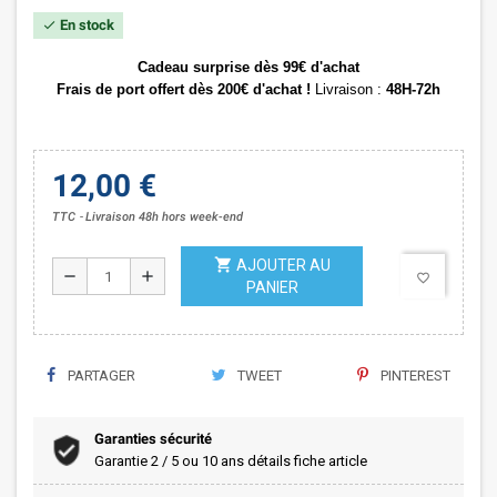
En stock
check
Cadeau surprise dès 99€ d'achat
Frais de port offert dès 200€ d'achat !
Livraison :
48H-72h
12,00 €
TTC
Livraison 48h hors week-end
shopping_cart
AJOUTER AU
remove
add
favorite_border
PANIER
PARTAGER
TWEET
PINTEREST
Garanties sécurité
Garantie 2 / 5 ou 10 ans détails fiche article