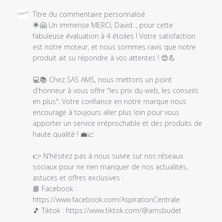
Commentaires
Titre du commentaire personnalisé
du
🌟🤗 Un immense MERCI, David ., pour cette 
propriétaire
fabuleuse évaluation à 4 étoiles ! Votre satisfaction 
du
est notre moteur, et nous sommes ravis que notre 
magasin
produit ait su répondre à vos attentes ! 😍💪

sur
l'examen
💻📚 Chez SAS AMS, nous mettons un point 
par
d'honneur à vous offrir "les prix du web, les conseils 
Titre
en plus". Votre confiance en notre marque nous 
du
encourage à toujours aller plus loin pour vous 
commentaire
apporter un service irréprochable et des produits de 
personnalisé
haute qualité ! 💼📈

le
Mon
👉 N'hésitez pas à nous suivre sur nos réseaux 
Jul
sociaux pour ne rien manquer de nos actualités, 
17
astuces et offres exclusives :

2023
📘 Facebook : 
https://www.facebook.com/AspirationCentrale

🎵 Tiktok : https://www.tiktok.com/@amsbudet
