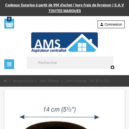
Cadeaux Surprise à partir de 99€ d'achat ( hors frais de livraison ) S.A.V
TOUTES MARQUES
0
person
Connexion
view_headline
search
chevron_right
chevron_right
chevron_right
Accessoires
Joint Moteur
Joint mousse 14 X 8,9 x 2,2