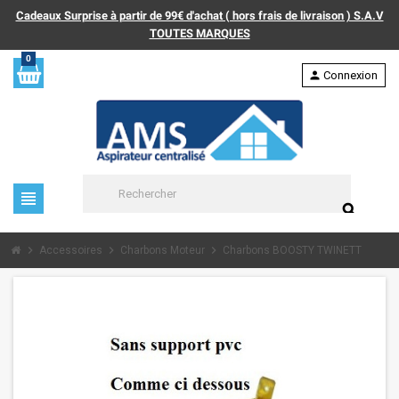
Cadeaux Surprise à partir de 99€ d'achat ( hors frais de livraison ) S.A.V
TOUTES MARQUES
0
person
Connexion
view_headline
search
chevron_right
chevron_right
chevron_right
Accessoires
Charbons Moteur
Charbons BOOSTY TWINETT