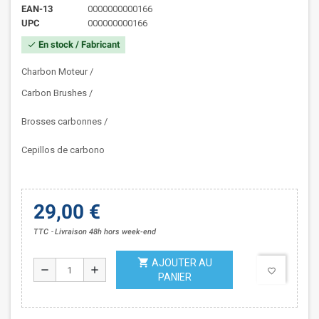
EAN-13
0000000000166
UPC
000000000166
En stock / Fabricant
check
Charbon Moteur /
Carbon Brushes /
Brosses carbonnes /
Cepillos de carbono
29,00 €
TTC
Livraison 48h hors week-end
shopping_cart
AJOUTER AU
remove
add
favorite_border
PANIER