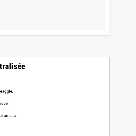
tralisée
 eaggle,
oover,
piramatic,