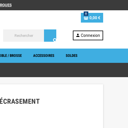
MARQUES
0
0,00 €
person
Connexion
search
IBLE / BROSSE
ACCESSOIRES
SOLDES
- ÉCRASEMENT