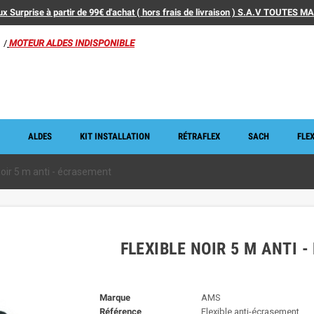
x Surprise à partir de 99€ d'achat ( hors frais de livraison ) S.A.V TOUTES 
/
MOTEUR ALDES INDISPONIBLE
ALDES
KIT INSTALLATION
RÉTRAFLEX
SACH
FLEX
noir 5 m anti - écrasement
FLEXIBLE NOIR 5 M ANTI 
Marque
AMS
Référence
Flexible anti-écrasement