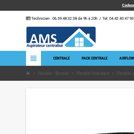
Cadeau
Technicien :
06.59.48.32.38
de 9h à 20h
/
Tel: 04.42.40.47.93
view_headline
CENTRALE
PACK CENTRALE
AIRFLOW
chevron_right
Flexible / Brosse
chevron_right
Flexible Standard
chevron_right
Flexible 