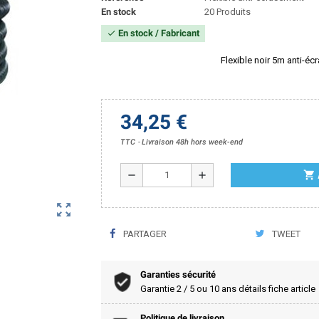
En stock
20 Produits
En stock / Fabricant
check
Flexible noir 5m anti-éc
34,25 €
TTC
Livraison 48h hors week-end
shopping_cart
remove
add
zoom_out_map
PARTAGER
TWEET
Garanties sécurité
Garantie 2 / 5 ou 10 ans détails fiche article
Politique de livraison