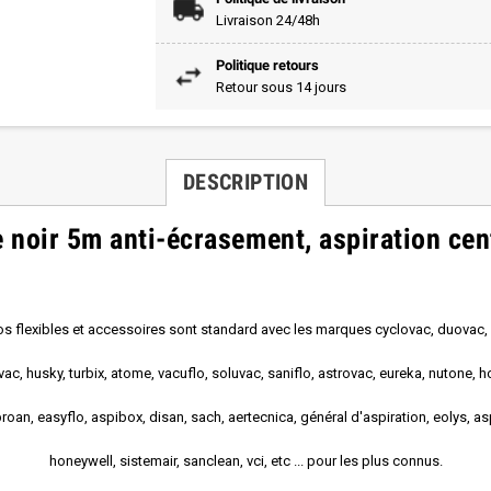
Livraison 24/48h
Politique retours
Retour sous 14 jours
DESCRIPTION
e noir 5m anti-écrasement, aspiration cen
s flexibles et accessoires sont standard avec les marques cyclovac, duovac,
vac, husky, turbix, atome, vacuflo, soluvac, saniflo, astrovac, eureka, nutone, h
roan, easyflo, aspibox, disan, sach, aertecnica, général d'aspiration, eolys, as
honeywell, sistemair, sanclean, vci, etc ... pour les plus connus.