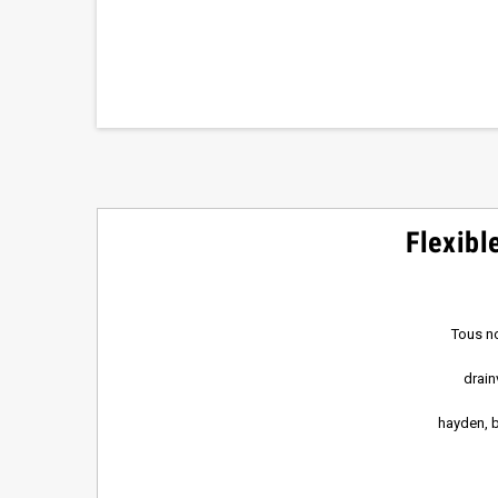
Flexibl
Tous no
drain
hayden, b