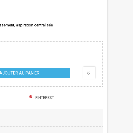
rasement, aspiration centralisée
AJOUTER AU PANIER
favorite_border
PINTEREST