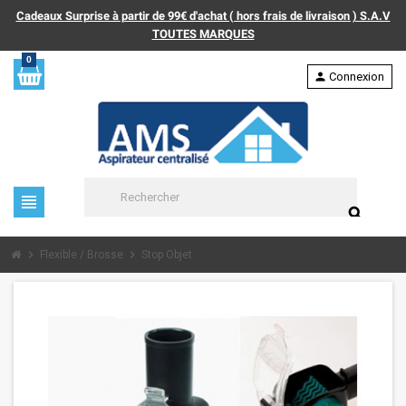
Cadeaux Surprise à partir de 99€ d'achat ( hors frais de livraison ) S.A.V
TOUTES MARQUES
0
person
Connexion
view_headline
search
chevron_right
chevron_right
Flexible / Brosse
Stop Objet