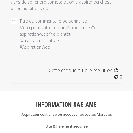
viens de se rendre compte qu’on a aspirer qq chose
qu’on aurait pas dû.
Commentaires
Titre du commentaire personnalisé
du
Merci pour votre retour d’expérience 👍

propriétaire
aspiration-web.fr à bientôt

du
@aspirateur centralisé

magasin
#AspirationWeb
sur
l'examen
par
Cette critique a-t-elle été utile?
1
Titre
0
du
commentaire
personnalisé
le
INFORMATION SAS AMS
Sun
Dec
Aspirateur centralisé ou accessoires toutes Marques
27
2020
Site & Paiement sécurisé