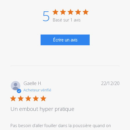
5
Basé sur 1 avis
Écrire un avis
Date
Gaelle H.
22/12/20
de
Acheteur vérifié
publi
Un embout hyper pratique
Pas besoin d’aller fouiller dans la poussière quand on