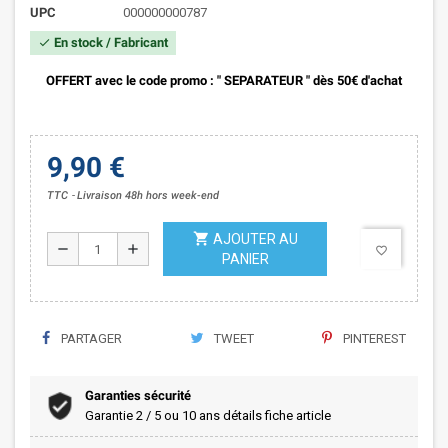
UPC
000000000787
En stock / Fabricant
check
OFFERT avec le code promo :
" SEPARATEUR " dès 50€ d'achat
9,90 €
TTC
Livraison 48h hors week-end
shopping_cart
AJOUTER AU
remove
add
favorite_border
PANIER
PARTAGER
TWEET
PINTEREST
Garanties sécurité
Garantie 2 / 5 ou 10 ans détails fiche article