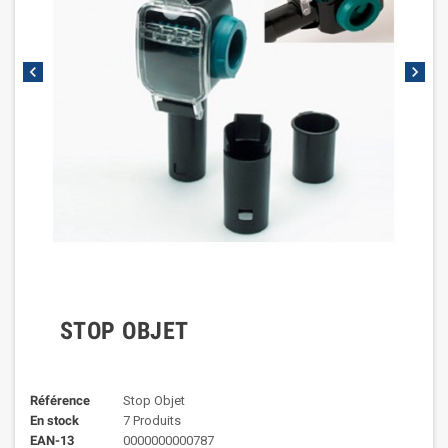
chevron_left
chevron_right
STOP OBJET
Référence
Stop Objet
En stock
7 Produits
EAN-13
0000000000787