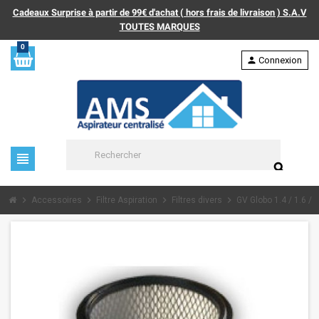
Cadeaux Surprise à partir de 99€ d'achat ( hors frais de livraison ) S.A.V
TOUTES MARQUES
0
person
Connexion
view_headline
search
chevron_right
chevron_right
chevron_right
chevron_right
Accessoires
Filtre Aspiration
Filtres divers
GV Globo 1.4 / 1.6 / 1