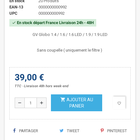
En stock
20 Produits
EAN-13
0000000000992
UPC
000000000992
En stock départ France Livraison 24h - 48H
check
GV Globo 1.4 / 1.6 / 1.6 LED / 1.9 / 1.9 LED
Sans coupelle ( uniquement le filtre )
39,00 €
TTC
Livraison 48h hors week-end
shopping_cart
AJOUTER AU
remove
add
favorite_border
PANIER
PARTAGER
TWEET
PINTEREST