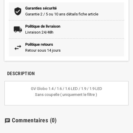
Garanties sécurité
Garantie 2 / 5 ou 10 ans détails fiche article
Politique de livraison
Livraison 24/48h
Politique retours
Retour sous 14 jours
DESCRIPTION
GV Globo 1.4 / 1.6 / 1.6 LED / 1.9 / 1.9 LED
Sans coupelle ( uniquement le filtre )
Commentaires
(0)
chat