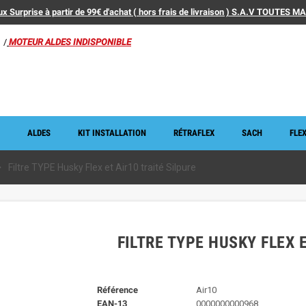
x Surprise à partir de 99€ d'achat ( hors frais de livraison ) S.A.V TOUTES 
/
MOTEUR ALDES INDISPONIBLE
ALDES
KIT INSTALLATION
RÉTRAFLEX
SACH
FLEX
_right
Filtre TYPE Husky Flex et Air10 traité Silpure
FILTRE TYPE HUSKY FLEX 
Référence
Air10
EAN-13
0000000000968