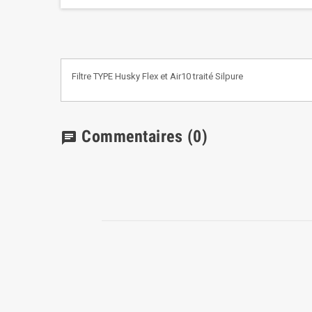
Filtre TYPE Husky Flex et Air10 traité Silpure
Commentaires
(0)
chat