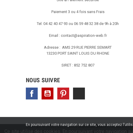
Paiement 3 ou 4 fois sans Frais
Tel: 04 42 40 47 93 ou 06 59 48 32 38 de 9h à 20h
Email :
contact@aspiration-web.fr
Adresse : AMS
29 RUE PIERRE SEMART
13230 PORT SAINT LOUIS DU RHONE
SIRET : 852 752 807
NOUS SUIVRE
Facebook
YouTube
Pinterest
TikTok
En poursuivant votre navigation sur ce site, vous acceptez l'utili
Copyright © 2020 / 2022 / 2023
Aspiration-ams.fr
| Fait par ESH-de
Ce site utilise des cookies. En poursuivant votre navigation su