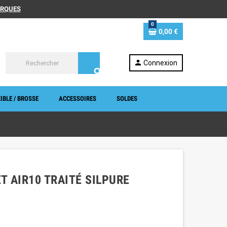
MARQUES
0
0,00 €
person
Connexion
search
IBLE / BROSSE
ACCESSOIRES
SOLDES
ET AIR10 TRAITÉ SILPURE