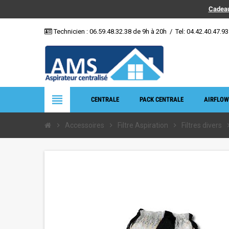
Cadeau
Technicien :
06.59.48.32.38
de 9h à 20h
/
Tel: 04.42.40.47.93
view_headline
CENTRALE
PACK CENTRALE
AIRFLOW
chevron_right
Accessoires
chevron_right
Filtre Aspiration
chevron_right
Filtres divers
chevron