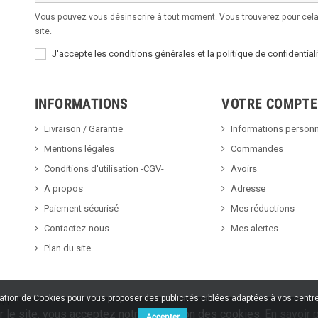
Vous pouvez vous désinscrire à tout moment. Vous trouverez pour cela 
site.
J'accepte les conditions générales et la politique de confidentiali
INFORMATIONS
VOTRE COMPTE
Livraison / Garantie
Informations personn
Mentions légales
Commandes
Conditions d'utilisation -CGV-
Avoirs
A propos
Adresse
Paiement sécurisé
Mes réductions
Contactez-nous
Mes alertes
Plan du site
sation de Cookies pour vous proposer des publicités ciblées adaptées à vos centres
v.fr
r le site, vous acceptez notre utilisation des cookies.
En savoir p
Accepter