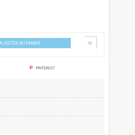
AJOUTER AU PANIER
favorite_border
PINTEREST