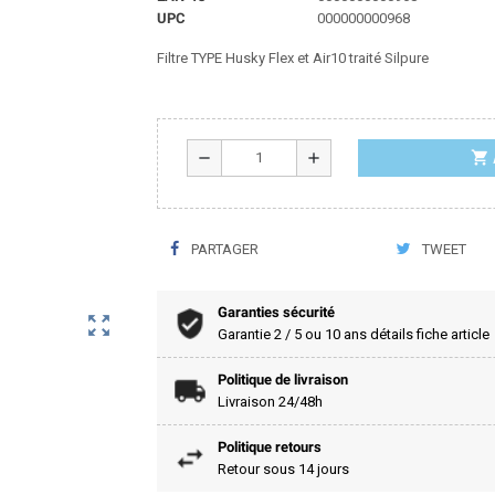
UPC
000000000968
Filtre TYPE Husky Flex et Air10 traité Silpure
shopping_cart
remove
add
PARTAGER
TWEET
Garanties sécurité
zoom_out_map
Garantie 2 / 5 ou 10 ans détails fiche article
Politique de livraison
Livraison 24/48h
Politique retours
Retour sous 14 jours