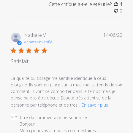
Titre
Cette critique a-t-elle été utile?
4
du
0
commentaire
personnalisé
le
Mon
Date
Nathalie V.
14/06/22
Oct
de
Acheteur vérifié
17
publi
2022
Satisfait
La qualité du tissage me semble identique à ceux
d'origine. Ils sont en place sur la machine. J'attends de voir
comment ils vont se comporter dans le temps mais je
pense ne pas être déçue. Ecoute très attentive de la
personne par téléphone et de très...
En savoir plus
Commentaires
Titre du commentaire personnalisé
du
Bonjour 

propriétaire
Merci pour vos aimables commentaires. 
