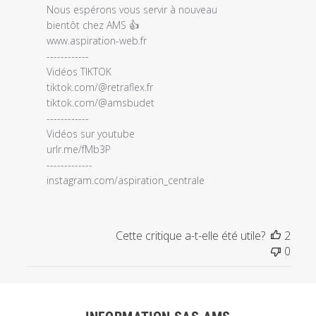
du
Nous espérons vous servir à nouveau 

magasin
bientôt chez AMS 👍

sur
www.aspiration-web.fr 

l'examen
------------

par
Vidéos TIKTOK 

Titre
tiktok.com/@retraflex.fr

du
tiktok.com/@amsbudet

commentaire
------------

personnalisé
Vidéos sur youtube 

le
urlr.me/fMb3P

Tue
------------- 

Jun
instagram.com/aspiration_centrale
14
2022
Cette critique a-t-elle été utile?
2
0