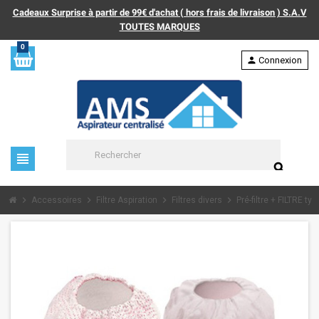
Cadeaux Surprise à partir de 99€ d'achat ( hors frais de livraison ) S.A.V
TOUTES MARQUES
0
person
Connexion
view_headline
search
chevron_right
chevron_right
chevron_right
chevron_right
Accessoires
Filtre Aspiration
Filtres divers
Pré-filtre + FILTRE t