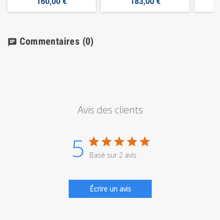
160,00 €
183,00 €
Commentaires
(0)
chat
Avis des clients
5
Basé sur 2 avis
Écrire un avis