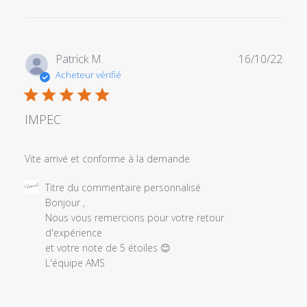
Date
Patrick M.
16/10/22
de
Acheteur vérifié
publi
IMPEC
Vite arrivé et conforme à la demande
Commentaires
Titre du commentaire personnalisé
du
Bonjour ,

propriétaire
Nous vous remercions pour votre retour 
du
d'expérience 

magasin
et votre note de 5 étoiles 😊

sur
L'équipe AMS
l'examen
par