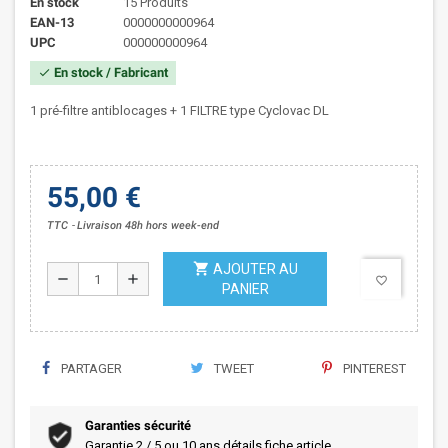
En stock
15 Produits
EAN-13
0000000000964
UPC
000000000964
En stock / Fabricant
check
1 pré-filtre antiblocages + 1 FILTRE type Cyclovac DL
55,00 €
TTC
Livraison 48h hors week-end
shopping_cart
AJOUTER AU
remove
add
favorite_border
PANIER
PARTAGER
TWEET
PINTEREST
Garanties sécurité
Garantie 2 / 5 ou 10 ans détails fiche article