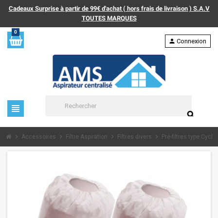
Cadeaux Surprise à partir de 99€ d'achat ( hors frais de livraison ) S.A.V
TOUTES MARQUES
0
person
Connexion
view_headline
search
chevron_right
chevron_right
chevron_right
chevron_right
Accessoires
Filtre Aspiration
Filtres divers
Pré-filtres type Cycl