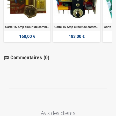
Carte 15 Amp circuit de commande 24V
Carte 15 Amp circuit de commande 24V SV DL3500
160,00 €
183,00 €
Commentaires
(0)
chat
Avis des clients