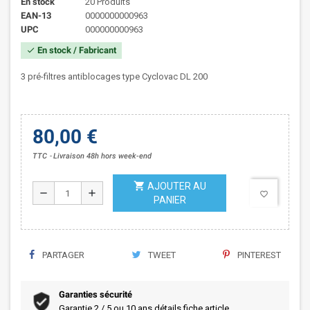
En stock
20 Produits
EAN-13
0000000000963
UPC
000000000963
En stock / Fabricant
check
3 pré-filtres antiblocages type Cyclovac DL 200
80,00 €
TTC
Livraison 48h hors week-end
shopping_cart
AJOUTER AU
remove
add
favorite_border
PANIER
PARTAGER
TWEET
PINTEREST
Garanties sécurité
Garantie 2 / 5 ou 10 ans détails fiche article