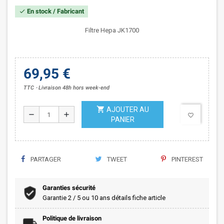
En stock / Fabricant
check
Filtre Hepa JK1700
69,95 €
TTC
Livraison 48h hors week-end
shopping_cart
AJOUTER AU
remove
add
favorite_border
PANIER
PARTAGER
TWEET
PINTEREST
Garanties sécurité
Garantie 2 / 5 ou 10 ans détails fiche article
Politique de livraison