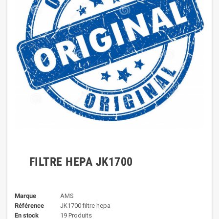
FILTRE HEPA JK1700
Marque
AMS
Référence
JK1700 filtre hepa
En stock
19 Produits