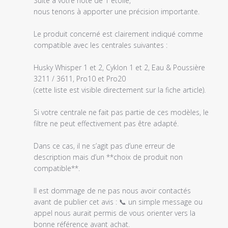
sur
Suite à votre note de 1 étoile, 

l'examen
nous tenons à apporter une précision importante.

par
Titre
Le produit concerné est clairement indiqué comme 
du
compatible avec les centrales suivantes :

commentaire
personnalisé
Husky Whisper 1 et 2, Cyklon 1 et 2, Eau & Poussière 
le
3211 / 3611, Pro10 et Pro20

Fri
(cette liste est visible directement sur la fiche article).

Feb
06
Si votre centrale ne fait pas partie de ces modèles, le 
2026
filtre ne peut effectivement pas être adapté.

Dans ce cas, il ne s’agit pas d’une erreur de 
description mais d’un **choix de produit non 
compatible**.

Il est dommage de ne pas nous avoir contactés 
avant de publier cet avis : 📞 un simple message ou 
appel nous aurait permis de vous orienter vers la 
bonne référence avant achat.
