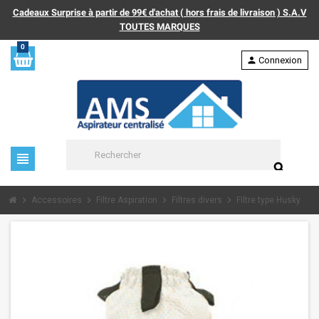
Cadeaux Surprise à partir de 99€ d'achat ( hors frais de livraison ) S.A.V
TOUTES MARQUES
0
person
Connexion
view_headline
search
chevron_right
chevron_right
chevron_right
chevron_right
Accessoires
Filtre Aspiration
Filtres divers
Filtre type Husky