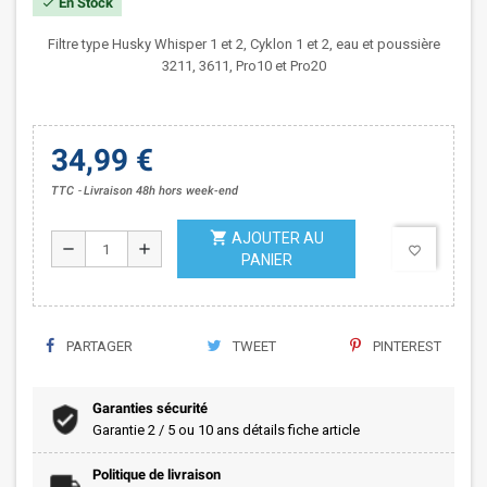
En Stock
check
Filtre type Husky Whisper 1 et 2, Cyklon 1 et 2, eau et poussière
3211, 3611, Pro10 et Pro20
34,99 €
TTC
Livraison 48h hors week-end
shopping_cart
AJOUTER AU
remove
add
favorite_border
PANIER
PARTAGER
TWEET
PINTEREST
Garanties sécurité
Garantie 2 / 5 ou 10 ans détails fiche article
Politique de livraison