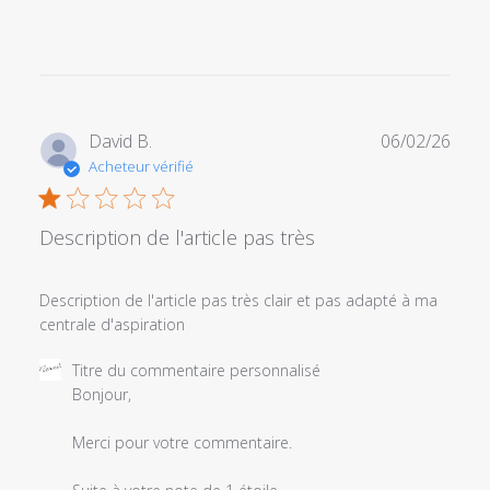
Date
David B.
06/02/26
de
Acheteur vérifié
publi
Description de l'article pas très
Description de l'article pas très clair et pas adapté à ma
centrale d'aspiration
Commentaires
Titre du commentaire personnalisé
du
Bonjour,

propriétaire
du
Merci pour votre commentaire.

magasin