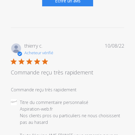
Écrire un avis
Date
thierry c.
10/08/22
de
Acheteur vérifié
publi
Commande reçu très rapidement
Commande reçu très rapidement
Commentaires
Titre du commentaire personnalisé
du
Aspiration-web.fr

propriétaire
Nos clients pros ou particuliers ne nous choisissent 
du
pas au hasard 

magasin