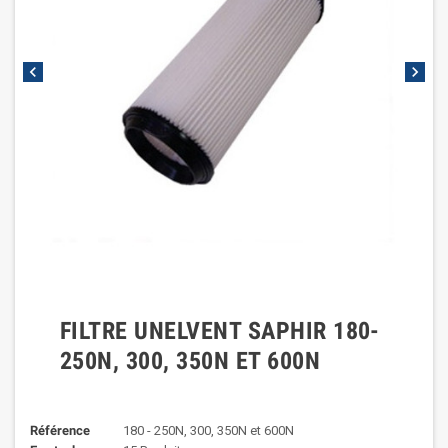
chevron_left
chevron_right
FILTRE UNELVENT SAPHIR 180-
250N, 300, 350N ET 600N
Référence
180 - 250N, 300, 350N et 600N