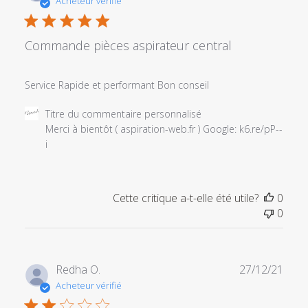
Acheteur vérifié
publi
Commande pièces aspirateur central
Service Rapide et performant Bon conseil
Commentaires
Titre du commentaire personnalisé
du
Merci à bientôt ( aspiration-web.fr ) Google: k6.re/pP--
propriétaire
i
du
magasin
sur
Cette critique a-t-elle été utile?
0
l'examen
0
par
Titre
du
commentaire
Date
Redha O.
27/12/21
personnalisé
de
Acheteur vérifié
le
publi