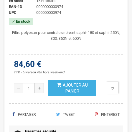
En stock
15 Produits
EAN-13
0000000000974
UPC
000000000974
En stock
check
Filtre polyester pour centrale unelvent saphir 180 et saphir 250N,
300, 350N et 600N
84,60 €
TTC
Livraison 48h hors week-end
shopping_cart
AJOUTER AU
remove
add
favorite_border
PANIER
PARTAGER
TWEET
PINTEREST
Garanties sécurité