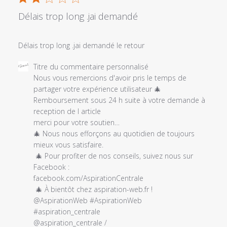
Fri
May
Délais trop long .jai demandé
10
2019
Délais trop long .jai demandé le retour
Commentaires
Titre du commentaire personnalisé
du
Nous vous remercions d'avoir pris le temps de 
propriétaire
partager votre expérience utilisateur ‎‍🎄

du
Remboursement sous 24 h suite à votre demande à 
magasin
reception de l article

sur
merci pour votre soutien…

l'examen
‎‍🎄 Nous nous efforçons au quotidien de toujours 
par
mieux vous satisfaire.

Titre
 ‎‍🎄 Pour profiter de nos conseils, suivez nous sur 
du
Facebook :

commentaire
facebook.com/AspirationCentrale 

personnalisé
 ‎‍🎄 À bientôt chez aspiration-web.fr !

le
@AspirationWeb #AspirationWeb 
Tue
#aspiration_centrale 

Dec
@aspiration_centrale / 
