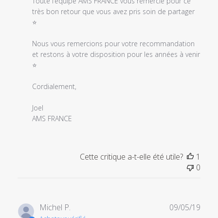
sur
Toute l’équipe AMS FRANCE vous remercie pour ce 
l'examen
très bon retour que vous avez pris soin de partager 
par
⭐

Titre
du
Nous vous remercions pour votre recommandation 
commentaire
et restons à votre disposition pour les années à venir 
personnalisé
⭐

le
Thu
Cordialement,

Aug
11
Joel

2022
AMS FRANCE
Cette critique a-t-elle été utile?
1
0
Date
Michel P.
09/05/19
de