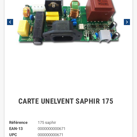
chevron_left
chevron_right
CARTE UNELVENT SAPHIR 175
Référence
175 saphir
EAN-13
0000000000671
UPC
000000000671