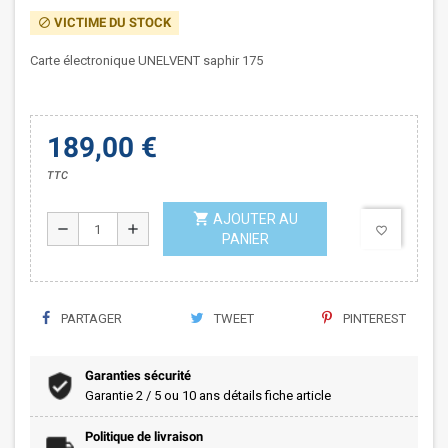
VICTIME DU STOCK
block
Carte électronique UNELVENT saphir 175
189,00 €
TTC
shopping_cart
AJOUTER AU
remove
add
favorite_border
PANIER
PARTAGER
TWEET
PINTEREST
Garanties sécurité
Garantie 2 / 5 ou 10 ans détails fiche article
Politique de livraison