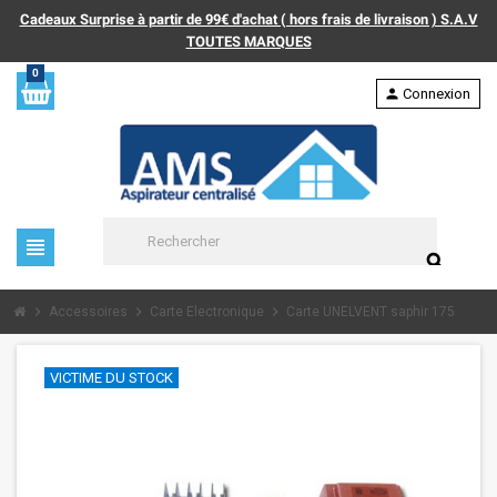
Cadeaux Surprise à partir de 99€ d'achat ( hors frais de livraison ) S.A.V
TOUTES MARQUES
0
person
Connexion
view_headline
search
chevron_right
chevron_right
chevron_right
Accessoires
Carte Electronique
Carte UNELVENT saphir 175
VICTIME DU STOCK