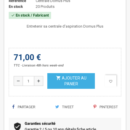
Référence
Centrale Domus Plus
En stock
20 Produits
En stock / Fabricant
check
Entretenir sa centrale d'aspiration Domus Plus
71,00 €
TTC
Livraison 48h hors week-end
shopping_cart
AJOUTER AU
remove
add
favorite_border
PANIER
PARTAGER
TWEET
PINTEREST
Garanties sécurité
Garantie 2 / 5 ou 10 ans détails fiche article