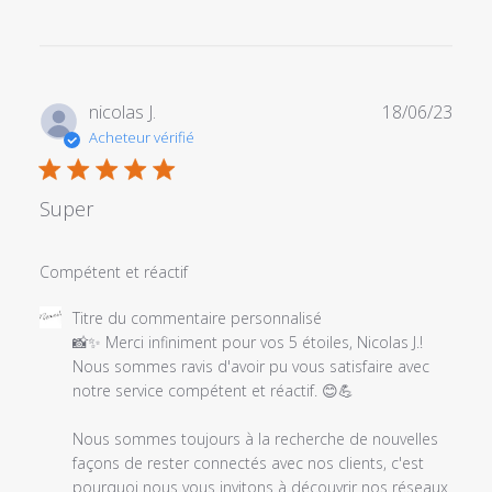
Date
nicolas J.
18/06/23
de
Acheteur vérifié
publi
Super
Compétent et réactif
Commentaires
Titre du commentaire personnalisé
du
📸✨ Merci infiniment pour vos 5 étoiles, Nicolas J.! 
propriétaire
Nous sommes ravis d'avoir pu vous satisfaire avec 
du
notre service compétent et réactif. 😊💪

magasin
sur
Nous sommes toujours à la recherche de nouvelles 
l'examen
façons de rester connectés avec nos clients, c'est 
par
pourquoi nous vous invitons à découvrir nos réseaux 