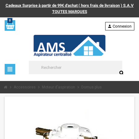
Cadeaux Surprise à partir de 99€ d'achat ( hors frais de livraison ) S.A.V
TOUTES MARQUES
0
person
Connexion
view_headline
search
chevron_right
chevron_right
chevron_right
Accessoires
Moteur d'aspiration
Domus plus