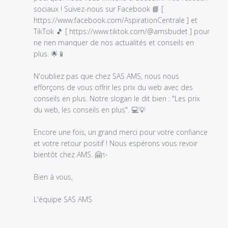
Titre
sociaux ! Suivez-nous sur Facebook 📘 [ 
du
https://www.facebook.com/AspirationCentrale ] et 
commentaire
TikTok 🎵 [ https://www.tiktok.com/@amsbudet ] pour 
personnalisé
ne rien manquer de nos actualités et conseils en 
le
plus. 🌟📱

Mon
Jun
N'oubliez pas que chez SAS AMS, nous nous 
19
efforçons de vous offrir les prix du web avec des 
2023
conseils en plus. Notre slogan le dit bien : "Les prix 
du web, les conseils en plus". 💻💡

Encore une fois, un grand merci pour votre confiance 
et votre retour positif ! Nous espérons vous revoir 
bientôt chez AMS. 🤗✨

Bien à vous,

L'équipe SAS AMS