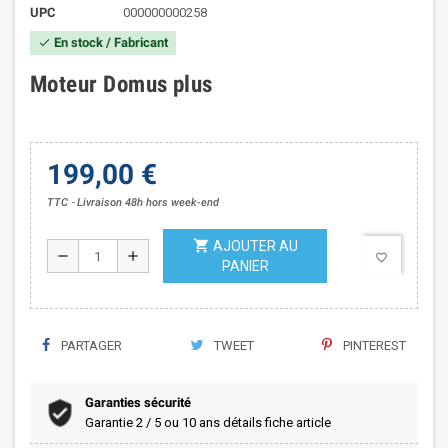
UPC
000000000258
En stock / Fabricant
check
Moteur Domus plus
199,00 €
TTC
Livraison 48h hors week-end
shopping_cart
AJOUTER AU
remove
add
favorite_border
PANIER
PARTAGER
TWEET
PINTEREST
Garanties sécurité
Garantie 2 / 5 ou 10 ans détails fiche article