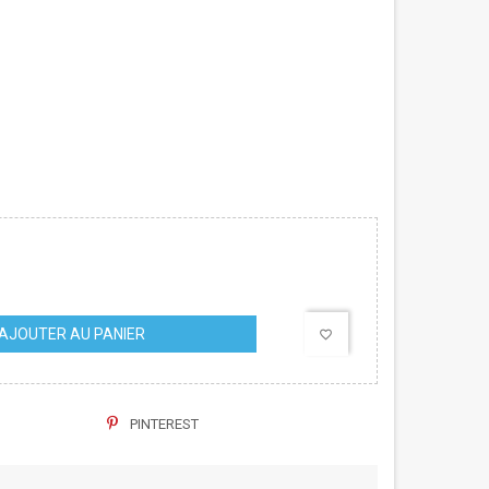
AJOUTER AU PANIER
favorite_border
PINTEREST