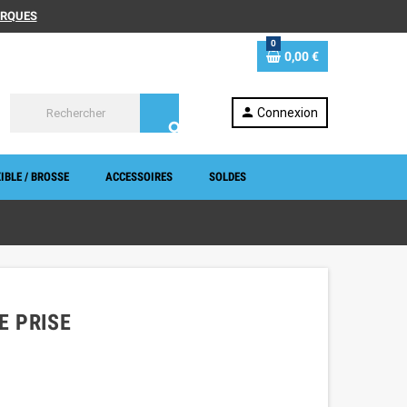
MARQUES
0
0,00 €
person
Connexion
search
IBLE / BROSSE
ACCESSOIRES
SOLDES
E PRISE