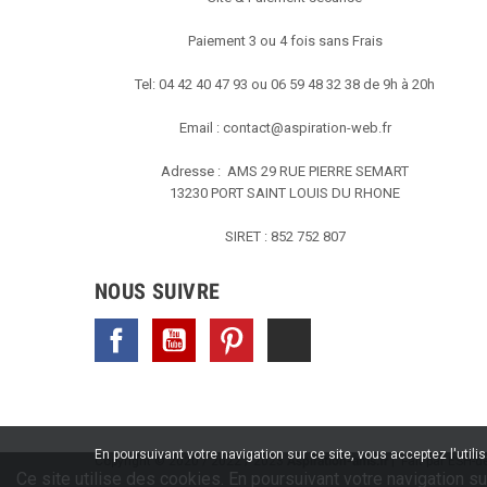
Paiement 3 ou 4 fois sans Frais
Tel: 04 42 40 47 93 ou 06 59 48 32 38 de 9h à 20h
Email :
contact@aspiration-web.fr
Adresse : AMS
29 RUE PIERRE SEMART
13230 PORT SAINT LOUIS DU RHONE
SIRET : 852 752 807
NOUS SUIVRE
Facebook
YouTube
Pinterest
TikTok
En poursuivant votre navigation sur ce site, vous acceptez l'utili
Copyright © 2020 / 2022 / 2023
Aspiration-ams.fr
| Fait par ESH-de
Ce site utilise des cookies. En poursuivant votre navigation su