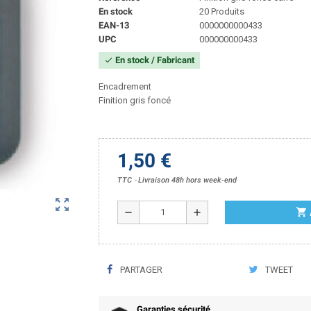
En stock
20 Produits
EAN-13
0000000000433
UPC
000000000433
En stock / Fabricant
check
Encadrement
Finition gris foncé
1,50 €
TTC
Livraison 48h hors week-end
zoom_out_map
shopping_cart
remove
add
PARTAGER
TWEET
Garanties sécurité