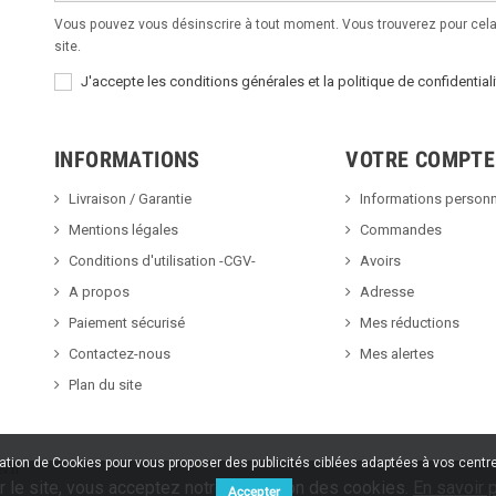
Vous pouvez vous désinscrire à tout moment. Vous trouverez pour cela 
site.
J'accepte les conditions générales et la politique de confidentiali
INFORMATIONS
VOTRE COMPTE
Livraison / Garantie
Informations personn
Mentions légales
Commandes
Conditions d'utilisation -CGV-
Avoirs
A propos
Adresse
Paiement sécurisé
Mes réductions
Contactez-nous
Mes alertes
Plan du site
sation de Cookies pour vous proposer des publicités ciblées adaptées à vos centres
v.fr
r le site, vous acceptez notre utilisation des cookies.
En savoir p
Accepter