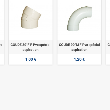
vc
COUDE 30°F F Pvc spécial
COUDE 90°M F Pvc spécial
C
aspiration
aspiration
1,00 €
1,20 €