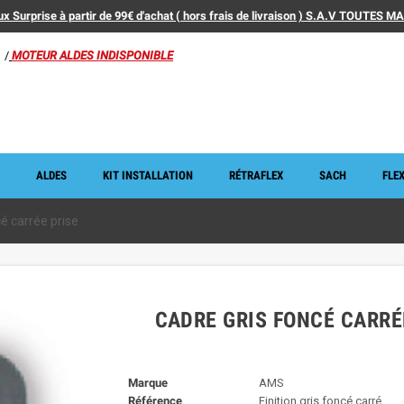
x Surprise à partir de 99€ d'achat ( hors frais de livraison ) S.A.V TOUTES 
/
MOTEUR ALDES INDISPONIBLE
ALDES
KIT INSTALLATION
RÉTRAFLEX
SACH
FLEX
é carrée prise
CADRE GRIS FONCÉ CARRÉ
Marque
AMS
Référence
Finition gris foncé carré