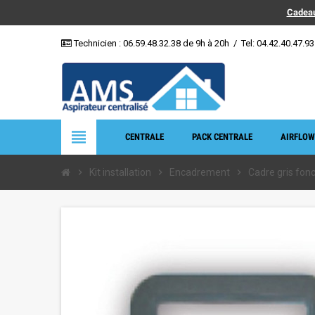
Cadeau
Technicien :
06.59.48.32.38
de 9h à 20h
/
Tel: 04.42.40.47.93
view_headline
CENTRALE
PACK CENTRALE
AIRFLOW
chevron_right
Kit installation
chevron_right
Encadrement
chevron_right
Cadre gris fonc