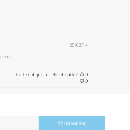
Date
25/03/14
de
merci
publication
Cette critique a-t-elle été utile?
0
0
S’abonner