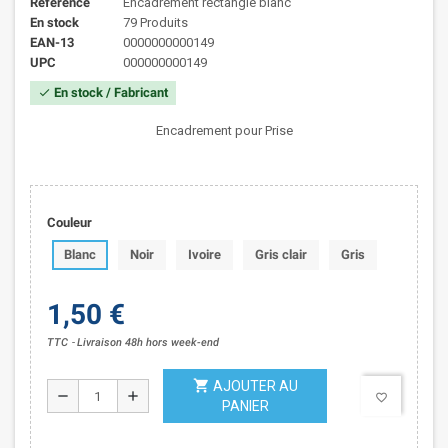
Référence
Encadrement rectangle blanc
En stock
79 Produits
EAN-13
0000000000149
UPC
000000000149
En stock / Fabricant
check
Encadrement pour Prise
Couleur
Blanc
Noir
Ivoire
Gris clair
Gris
1,50 €
TTC
Livraison 48h hors week-end
shopping_cart
AJOUTER AU
remove
add
favorite_border
PANIER