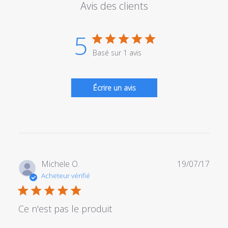
Avis des clients
5
Basé sur 1 avis
Écrire un avis
Date
Michele O.
19/07/17
de
Acheteur vérifié
publi
Ce n'est pas le produit