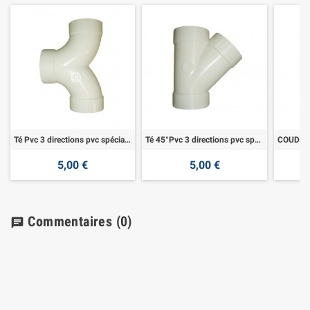
Té Pvc 3 directions pvc spécial aspiration
Té 45°Pvc 3 directions pvc spécial aspiration
5,00 €
5,00 €
Commentaires
(0)
chat