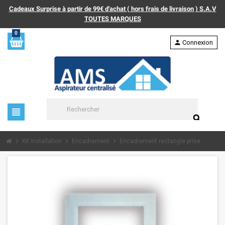
Cadeaux Surprise à partir de 99€ d'achat ( hors frais de livraison ) S.A.V
TOUTES MARQUES
0
person
Connexion
view_headline
search
chevron_right
chevron_right
chevron_right
Kit installation
Encadrement
Encadrement rectangle prise