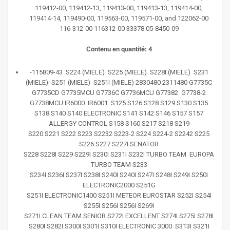
119412-00, 119412-13, 119413-00, 119413-13, 119414-00,
119414-14, 119490-00, 119563-00, 119571-00, and 122062-00
116-312-00 116312-00 33378 05-8450-09
Contenu en quantité: 4
-115809-43 S224 (MIELE) S225 (MIELE) S228I (MIELE) S231
(MIELE) S251 (MIELE) S251I (MIELE) 2830480 2311480 G7735C
G7735CD G7735MCU G7736C G7736MCU G77382 G7738-2
G7738MCU IR6000 IR6001 S125 S126 S128 S129 S130 S135
S138 S140 S140 ELECTRONIC S141 S142 S146 S157 S157
ALLERGY CONTROL S158 S160 S217 S218 S219
S220 S221 S222 S223 S2232 S223-2 S224 S224-2 S2242 S225
S226 S227 S227I SENATOR
S228 S228I S229 S229I S230I S231I S232I TURBO TEAM EUROPA
TURBO TEAM S233
S234I S236I S237I S238I S240I S240I S247I S248I S249I S250I
ELECTRONIC2000 S251G
S251I ELECTRONIC1400 S251I METEOR EUROSTAR S252I S254I
S255I S256I S256I S269I
S271I CLEAN TEAM SENIOR S272I EXCELLENT S274I S275I S278I
S280I S282I S300I S301I S310I ELECTRONIC 3000 S313I S321I