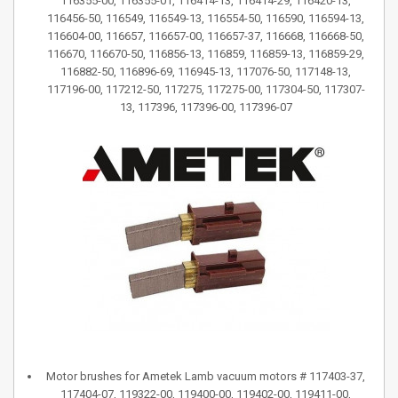
116355-00, 116355-01, 116414-13, 116414-29, 116420-13,
116456-50, 116549, 116549-13, 116554-50, 116590, 116594-13,
116604-00, 116657, 116657-00, 116657-37, 116668, 116668-50,
116670, 116670-50, 116856-13, 116859, 116859-13, 116859-29,
116882-50, 116896-69, 116945-13, 117076-50, 117148-13,
117196-00, 117212-50, 117275, 117275-00, 117304-50, 117307-
13, 117396, 117396-00, 117396-07
Motor brushes for Ametek Lamb vacuum motors # 117403-37,
117404-07, 119322-00, 119400-00, 119402-00, 119411-00,