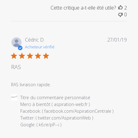
l'examen
Cette critique a-t-elle été utile?
2
par
0
Titre
du
commentaire
personnalisé
Date
Cédric D.
27/01/19
le
de
Acheteur vérifié
Mon
publi
Jun
10
RAS
2019
RAS livraison rapide.
Commentaires
Titre du commentaire personnalisé
du
Merci à bientôt ( aspiration-web.fr )

propriétaire
Facebook: ( facebook.com/AspirationCentrale ) 

du
Twitter: ( twitter.com/AspirationWeb ) 

magasin
Google: ( k6.re/pP--i )
sur