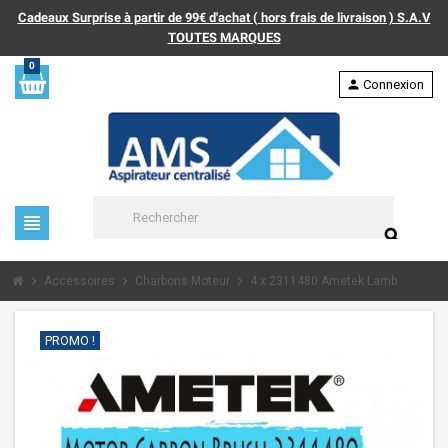
Cadeaux Surprise à partir de 99€ d'achat ( hors frais de livraison ) S.A.V
TOUTES MARQUES
0
person
Connexion
view_headline
search
chevron_right
chevron_right
chevron_right
Accessoires
Charbons Moteur
4 x 2311480 Ametek Lamb
PROMO !