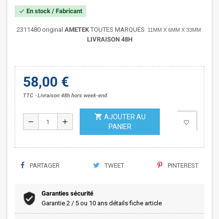
En stock / Fabricant
check
2311480 original
AMETEK
TOUTES MARQUES
11MM X 6MM X 33MM
LIVRAISON 48H
58,00 €
TTC
Livraison 48h hors week-end
shopping_cart
AJOUTER AU
remove
add
favorite_border
PANIER
PARTAGER
TWEET
PINTEREST
Garanties sécurité
Garantie 2 / 5 ou 10 ans détails fiche article