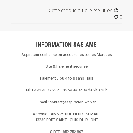
l'examen
par
Cette critique a-t-elle été utile?
1
Titre
0
du
commentaire
personnalisé
le
INFORMATION SAS AMS
Mon
Jan
Aspirateur centralisé ou accessoires toutes Marques
28
2019
Site & Paiement sécurisé
Paiement 3 ou 4 fois sans Frais
Tel: 04 42 40 47 93 ou 06 59 48 32 38 de 9h à 20h
Email :
contact@aspiration-web.fr
Adresse : AMS
29 RUE PIERRE SEMART
13230 PORT SAINT LOUIS DU RHONE
SIRET : 852 752 807