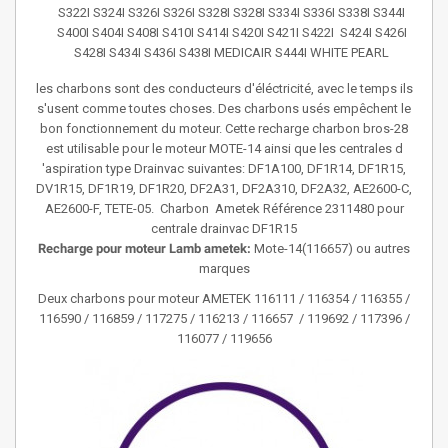
S322I S324I S326I S326I S328I S328I S334I S336I S338I S344I
S400I S404I S408I S410I S414I S420I S421I S422I S424I S426I
S428I S434I S436I S438I MEDICAIR S444I WHITE PEARL
les charbons sont des conducteurs d'éléctricité, avec le temps ils
s'usent comme toutes choses. Des charbons usés empêchent le
bon fonctionnement du moteur. Cette recharge charbon bros-28
est utilisable pour le moteur MOTE-14 ainsi que les centrales d
'aspiration type Drainvac suivantes: DF1A100, DF1R14, DF1R15,
DV1R15, DF1R19, DF1R20, DF2A31, DF2A310, DF2A32, AE2600-C,
AE2600-F, TETE-05. Charbon Ametek Référence 2311480 pour
centrale drainvac DF1R15
Recharge pour moteur Lamb ametek:
Mote-14(116657) ou autres
marques
Deux charbons pour moteur AMETEK 116111 / 116354 / 116355 /
116590 / 116859 / 117275 / 116213 / 116657 / 119692 /
117396
/
116077 / 119656