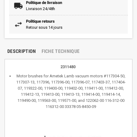
Politique de livraison
Livraison 24/48h
Politique retours
Retour sous 14 jours
DESCRIPTION
FICHE TECHNIQUE
2311480
Motor brushes for Ametek Lamb vacuum motors #117304-50,
117307-13, 117396, 117396-00, 117396-07, 117403-37, 117404-
07, 119322-00, 119400-00, 119402-00, 119411-00, 119412-00,
119412-13, 119413-00, 119413-13, 119414-00, 119414-14,
119490-00, 119563-00, 119571-00, and 122062-00 116-312-00
116312-00 33378 05-8450-09