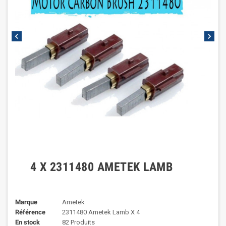
chevron_left
chevron_right
4 X 2311480 AMETEK LAMB
Marque
Ametek
Référence
2311480 Ametek Lamb X 4
En stock
82 Produits