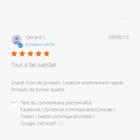
Date
Gérard C.
09/06/19
de
Acheteur vérifié
publi
Tout à fait satisfait
Grand choix de produits. Livraison extrêmement rapide.
Produits de bonne qualité.
Commentaires
Titre du commentaire personnalisé
du
Facebook: ( facebook.com/AspirationCentrale )

propriétaire
Twitter: ( twitter.com/AspirationWeb )

du
Google: ( k6.re/pP--i )
magasin
sur