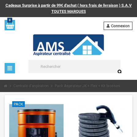
Cadeaux Surprise à partir de 99€ d'achat ( hors frais de livraison ) S.A.V
TOUTES MARQUES
0
person
Connexion
view_headline
search
chevron_right
chevron_right
Centrale d'aspiration
Pack Aspirateur JK + Flex + Kit brosses
PACK