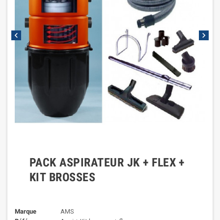
chevron_left
chevron_right
PACK ASPIRATEUR JK + FLEX +
KIT BROSSES
Marque
AMS