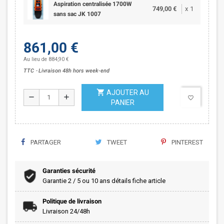
Aspiration centralisée 1700W
749,00 €
x
1
sans sac JK 1007
861,00 €
Au lieu de 884,90 €
TTC
Livraison 48h hors week-end
shopping_cart
AJOUTER AU
remove
add
favorite_border
PANIER
PARTAGER
TWEET
PINTEREST
Garanties sécurité
Garantie 2 / 5 ou 10 ans détails fiche article
Politique de livraison
Livraison 24/48h