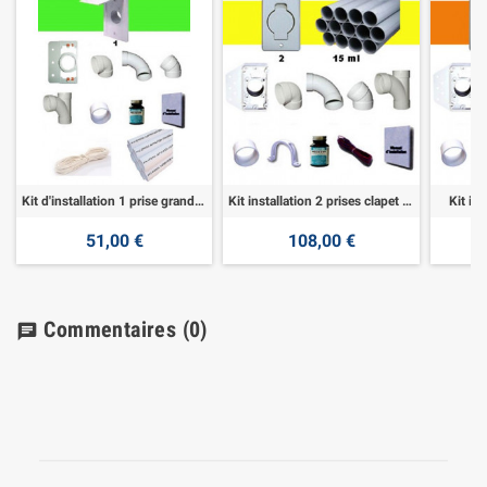
Kit d'installation 1 prise grand clapet
Kit installation 2 prises clapet rond
Kit in
51,00 €
108,00 €
Commentaires
(0)
chat