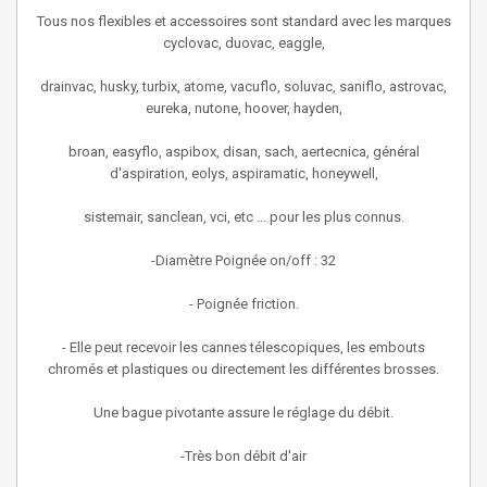
Tous nos flexibles et accessoires sont standard avec les marques
cyclovac, duovac, eaggle,
drainvac, husky, turbix, atome, vacuflo, soluvac, saniflo, astrovac,
eureka, nutone, hoover, hayden,
broan, easyflo, aspibox, disan, sach, aertecnica, général
d'aspiration, eolys, aspiramatic, honeywell,
sistemair, sanclean, vci, etc ... pour les plus connus.
-Diamètre Poignée on/off : 32
- Poignée friction.
- Elle peut recevoir les cannes télescopiques, les embouts
chromés et plastiques ou directement les différentes brosses.
Une bague pivotante assure le réglage du débit.
-Très bon débit d'air