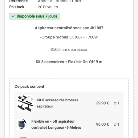
Référence
Aspi + Kit brosses + flex
En stock
20 Produits
Disponible sous 7 jours
check
Aspirateur centralisé sans sac JK1007
-Groupe moteur JK1007 - 1700W
-3500 mm dépression
Kit 8 accesoires + Flexible On-Off 9 m
Ce pack contient
Kit 8 accessoires brosses
39,90 €
x
1
aspirateur
Flexible on - off aspirateur
96,00 €
x
1
centralisé Longueur -9 Mètres