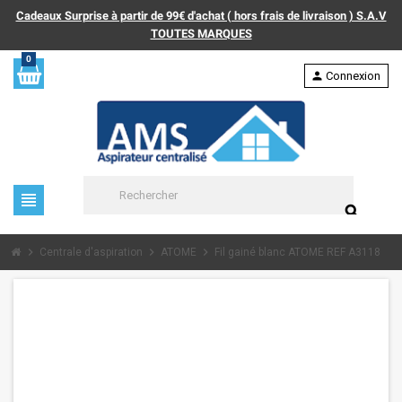
Cadeaux Surprise à partir de 99€ d'achat ( hors frais de livraison ) S.A.V
TOUTES MARQUES
0
person
Connexion
view_headline
search
chevron_right
chevron_right
chevron_right
Centrale d'aspiration
ATOME
Fil gainé blanc ATOME REF A3118