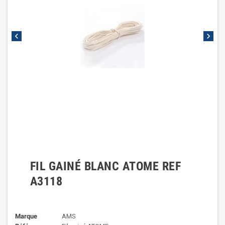
chevron_left
chevron_right
FIL GAINÉ BLANC ATOME REF
A3118
Marque
AMS