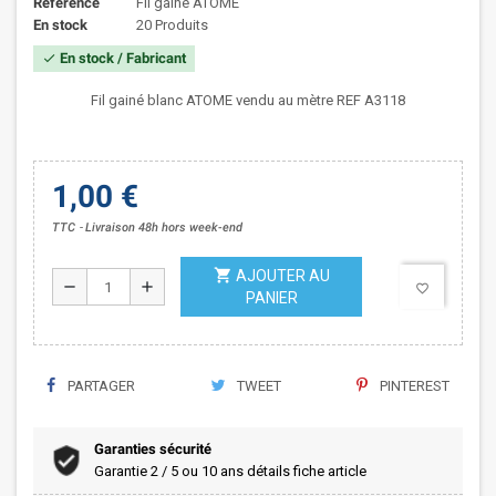
Référence
Fil gainé ATOME
En stock
20 Produits
En stock / Fabricant
check
Fil gainé blanc ATOME vendu au mètre REF A3118
1,00 €
TTC
Livraison 48h hors week-end
shopping_cart
AJOUTER AU
remove
add
favorite_border
PANIER
PARTAGER
TWEET
PINTEREST
Garanties sécurité
Garantie 2 / 5 ou 10 ans détails fiche article