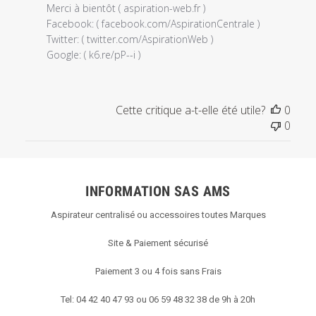
du
Merci à bientôt ( aspiration-web.fr )

propriétaire
Facebook: ( facebook.com/AspirationCentrale ) 

du
Twitter: ( twitter.com/AspirationWeb ) 

magasin
Google: ( k6.re/pP--i )
sur
l'examen
par
Cette critique a-t-elle été utile?
0
Titre
0
du
commentaire
personnalisé
le
INFORMATION SAS AMS
Tue
Jan
Aspirateur centralisé ou accessoires toutes Marques
01
2019
Site & Paiement sécurisé
Paiement 3 ou 4 fois sans Frais
Tel: 04 42 40 47 93 ou 06 59 48 32 38 de 9h à 20h