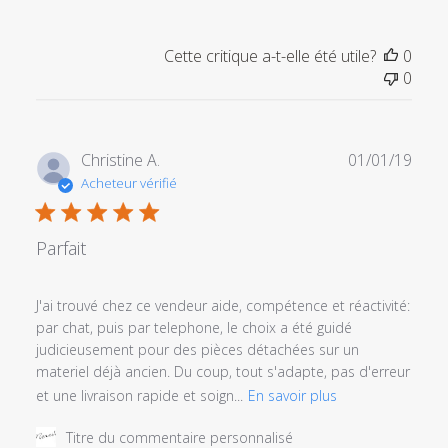
sur
l'examen
Cette critique a-t-elle été utile?
0
par
0
Titre
du
commentaire
personnalisé
Date
Christine A.
01/01/19
le
de
Acheteur vérifié
Tue
publi
Jul
09
Parfait
2019
J'ai trouvé chez ce vendeur aide, compétence et réactivité:
par chat, puis par telephone, le choix a été guidé
judicieusement pour des pièces détachées sur un
materiel déjà ancien. Du coup, tout s'adapte, pas d'erreur
et une livraison rapide et soign...
En savoir plus
Commentaires
Titre du commentaire personnalisé