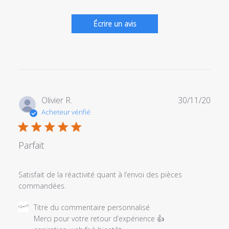
Écrire un avis
Date
Olivier R.
30/11/20
de
Acheteur vérifié
publi
Parfait
Satisfait de la réactivité quant à l’envoi des pièces
commandées.
Commentaires
Titre du commentaire personnalisé
du
Merci pour votre retour d’expérience 👍
