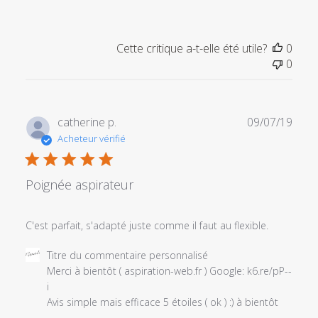
propriétaire
du
magasin
Cette critique a-t-elle été utile?
0
sur
0
l'examen
par
Titre
du
Date
catherine p.
09/07/19
commentaire
de
Acheteur vérifié
personnalisé
publi
le
Wed
Poignée aspirateur
Aug
07
2019
C'est parfait, s'adapté juste comme il faut au flexible.
Commentaires
Titre du commentaire personnalisé
du
Merci à bientôt ( aspiration-web.fr ) Google: k6.re/pP--
propriétaire
i 

du
Avis simple mais efficace 5 étoiles ( ok ) :) à bientôt
magasin