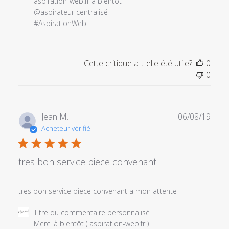
propriétaire
aspiration-web.fr à bientôt

du
@aspirateur centralisé

magasin
#AspirationWeb
sur
l'examen
par
Cette critique a-t-elle été utile?
0
Titre
0
du
commentaire
personnalisé
le
Date
Jean M.
06/08/19
Mon
de
Acheteur vérifié
Nov
publi
30
2020
tres bon service piece convenant
tres bon service piece convenant a mon attente
Commentaires
Titre du commentaire personnalisé
du
Merci à bientôt ( aspiration-web.fr )