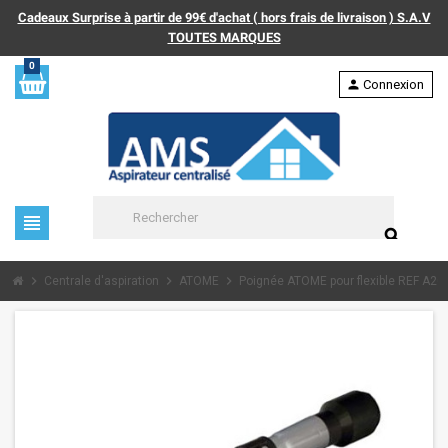
Cadeaux Surprise à partir de 99€ d'achat ( hors frais de livraison ) S.A.V
TOUTES MARQUES
0
person
Connexion
view_headline
search
chevron_right
chevron_right
chevron_right
Centrale d'aspiration
ATOME
Poignée ATOME pour flexible REF A20