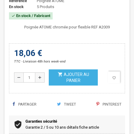
Référence
Poignée ATOME
En stock
5 Produits
En stock / Fabricant
check
Poignée ATOME chromée pour flexible REF A2009
18,06 €
TTC
Livraison 48h hors week-end
shopping_cart
AJOUTER AU
remove
add
favorite_border
PANIER
PARTAGER
TWEET
PINTEREST
Garanties sécurité
Garantie 2 / 5 ou 10 ans détails fiche article