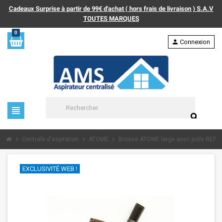
Cadeaux Surprise à partir de 99€ d'achat ( hors frais de livraison ) S.A.V
TOUTES MARQUES
0
person
Connexion
view_headline
search
chevron_right
chevron_right
chevron_right
Centrale d'aspiration
ATOME
Brosse ATOME large avec poils REF 
EXCLUSIVITÉ WEB !