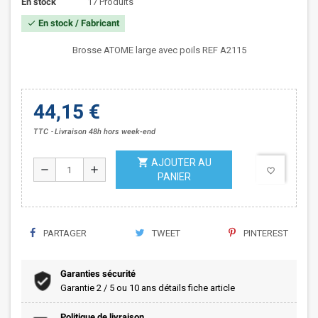
En stock
17 Produits
En stock / Fabricant
check
Brosse ATOME large avec poils REF A2115
44,15 €
TTC
Livraison 48h hors week-end
shopping_cart
AJOUTER AU
remove
add
favorite_border
PANIER
PARTAGER
TWEET
PINTEREST
Garanties sécurité
Garantie 2 / 5 ou 10 ans détails fiche article
Politique de livraison