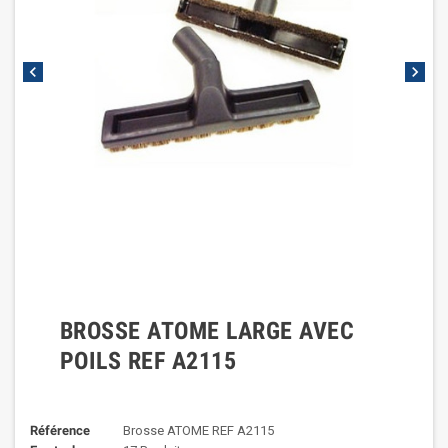
chevron_left
chevron_right
BROSSE ATOME LARGE AVEC
POILS REF A2115
Référence
Brosse ATOME REF A2115