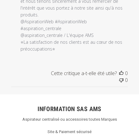
sur
et nous tenons sincèrement à vous remercier de 
l'examen
l'intérêt que vous portez à notre site ainsi qu'à nos 
par
produits.

Titre
@AspirationWeb #AspirationWeb 
du
#aspiration_centrale 

commentaire
@aspiration_centrale / L'équipe AMS

personnalisé
⭐La satisfaction de nos clients est au cœur de nos 
le
préoccupations⭐
Wed
Nov
10
Cette critique a-t-elle été utile?
0
2021
0
INFORMATION SAS AMS
Aspirateur centralisé ou accessoires toutes Marques
Site & Paiement sécurisé