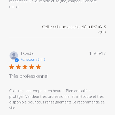
recherchée. Envoi rapide et soigné, chapeau ! encore
merci
Cette critique a-t-elle été utile?
3
0
Date
David c.
11/06/17
de
Acheteur vérifié
publi
Très professionnel
Colis reçu en temps et en heures. Bien emballé et
protéger. Vendeur très professionnel et à l'écoute et très
disponible pour tous renseignements. Je recommande se
site.