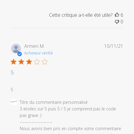
Cette critique a-t-elle été utile?
6
0
Date
Armen M.
10/11/21
de
Acheteur vérifié
publi
5
5
Commentaires
Titre du commentaire personnalisé
du
3 etoiles sur 5 puis 5 / 5 je comprend pas le code 
propriétaire
pas grave :) 

du
----------------------

magasin
Nous avons bien pris en compte votre commentaire 