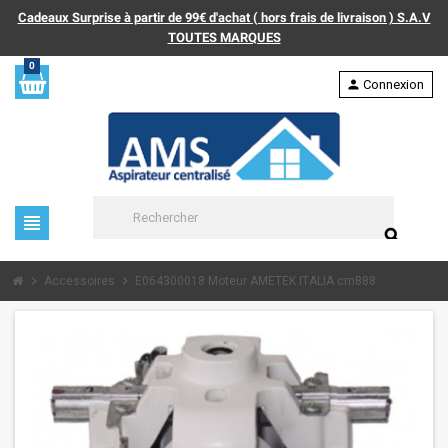
Cadeaux Surprise à partir de 99€ d'achat ( hors frais de livraison ) S.A.V
TOUTES MARQUES
0
person
Connexion
view_headline
search
chevron_right
chevron_right
Accessoires
E064300018 Moteur AMETEK ITALIA cm888