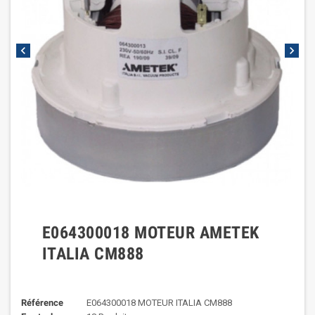
chevron_left
chevron_right
E064300018 MOTEUR AMETEK
ITALIA CM888
Référence
E064300018 MOTEUR ITALIA CM888