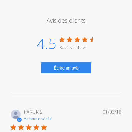
Avis des clients
4.5
Basé sur 4 avis
Écrire un avis
Date
FARUK S.
01/03/18
de
Acheteur vérifié
publi