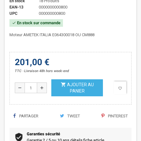
En stock
18 Produits
EAN-13
0000000000800
UPC
000000000800
En stock sur commande
check
Moteur AMETEK ITALIA E064300018 OU CM888
201,00 €
TTC
Livraison 48h hors week-end
shopping_cart
AJOUTER AU
remove
add
favorite_border
PANIER
PARTAGER
TWEET
PINTEREST
Garanties sécurité
Garantie 2 / 5 ou 10 ans détails fiche article