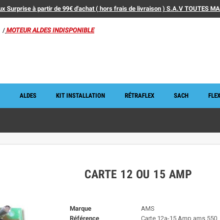
x Surprise à partir de 99€ d'achat ( hors frais de livraison ) S.A.V TOUTES 
/
MOTEUR ALDES INDISPONIBLE
ALDES
KIT INSTALLATION
RÉTRAFLEX
SACH
FLEX
CARTE 12 OU 15 AMP
Marque
AMS
Référence
Carte 12a-15 Amp ams 550