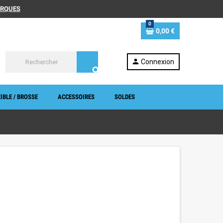
MARQUES
0
0,00 €
person
Connexion
search
IBLE / BROSSE
ACCESSOIRES
SOLDES