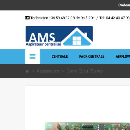
Cadeau
Technicien :
06.59.48.32.38
de 9h à 20h
/
Tel: 04.42.40.47.93
view_headline
CENTRALE
PACK CENTRALE
AIRFLOW
chevron_right
Accessoires
chevron_right
Carte 12 ou 15 amp