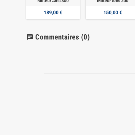
Moteur Ams 300
Moteur Ams 200
189,00 €
150,00 €
Commentaires
(0)
chat