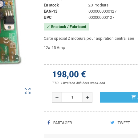
En stock
20 Produits
EAN-13
0000000000127
UPC
000000000127
En stock / Fabricant
check
Carte spécial 2 moteurs pour aspiration centralisée
12a-15 Amp
198,00 €
TTC
Livraison 48h hors week-end
zoom_out_map
shopping_cart
remove
add
PARTAGER
TWEET