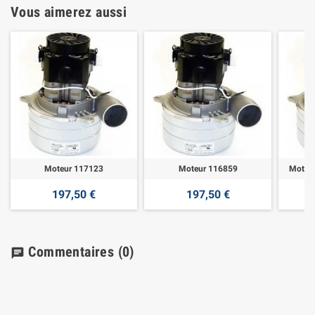
Vous aimerez aussi
Moteur 117123
Moteur 116859
Moteu
197,50 €
197,50 €
Commentaires
(0)
chat