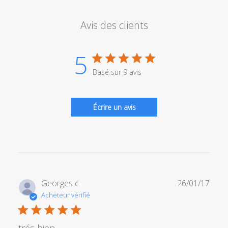
Avis des clients
5
Basé sur 9 avis
Écrire un avis
Date
Georges c.
26/01/17
de
Acheteur vérifié
publi