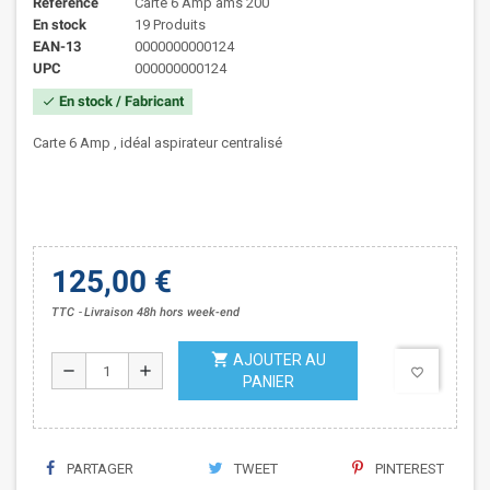
Référence
Carte 6 Amp ams 200
En stock
19 Produits
EAN-13
0000000000124
UPC
000000000124
En stock / Fabricant
check
Carte 6 Amp , idéal aspirateur centralisé
125,00 €
TTC
Livraison 48h hors week-end
shopping_cart
AJOUTER AU
remove
add
favorite_border
PANIER
PARTAGER
TWEET
PINTEREST