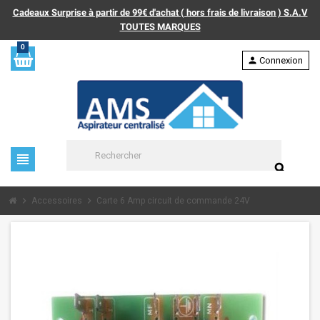
Cadeaux Surprise à partir de 99€ d'achat ( hors frais de livraison ) S.A.V
TOUTES MARQUES
0
person
Connexion
view_headline
search
chevron_right
chevron_right
Accessoires
Carte 6 Amp circuit de commande 24V