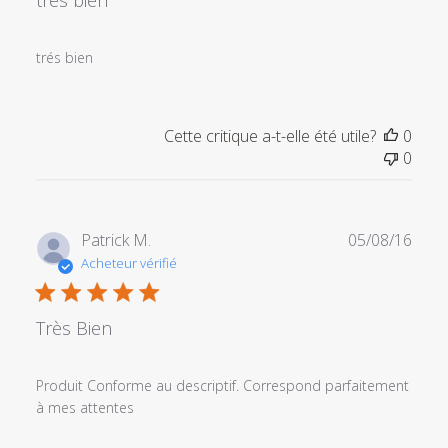
trés bien
trés bien
Cette critique a-t-elle été utile?
0
0
Date
Patrick M.
05/08/16
de
Acheteur vérifié
publi
Très Bien
Produit Conforme au descriptif. Correspond parfaitement
à mes attentes