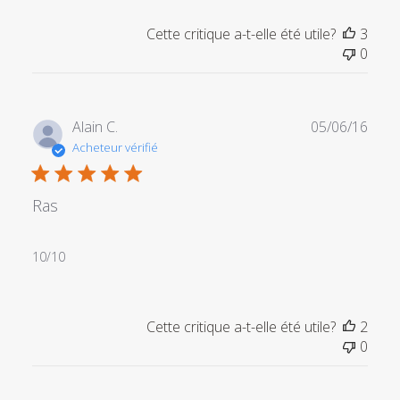
Cette critique a-t-elle été utile?
3
0
Date
Alain C.
05/06/16
de
Acheteur vérifié
publi
Ras
10/10
Cette critique a-t-elle été utile?
2
0