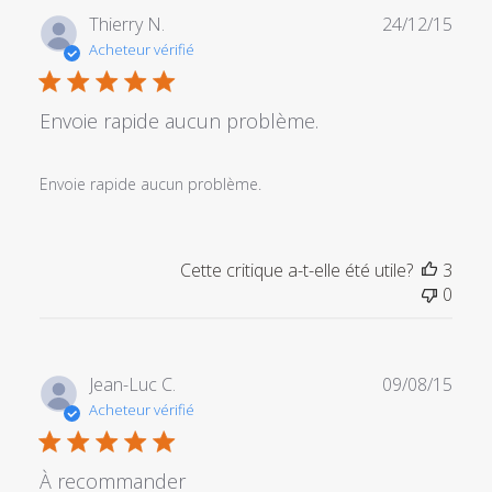
Date
Thierry N.
24/12/15
de
Acheteur vérifié
publi
Envoie rapide aucun problème.
Envoie rapide aucun problème.
Cette critique a-t-elle été utile?
3
0
Date
Jean-Luc C.
09/08/15
de
Acheteur vérifié
publi
À recommander